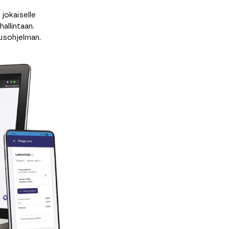
jokaiselle
allintaan.
usohjelman.