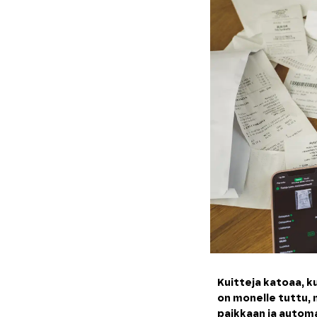
Kuitteja katoaa, k
on monelle tuttu, 
paikkaan ja automa