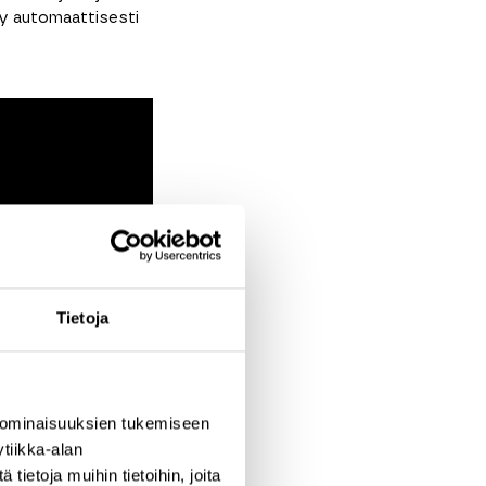
yy automaattisesti
Tietoja
ien noudon pankista
kirjanpitäjäsi saa
 ominaisuuksien tukemiseen
tiikka-alan
ietoja muihin tietoihin, joita