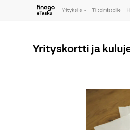
Yrityksille
Tilitoimistoille
H
Yrityskortti ja kulu