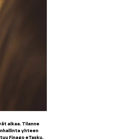
ät aikaa. Tilanne
enhallinta yhteen
stuu Finago eTasku.