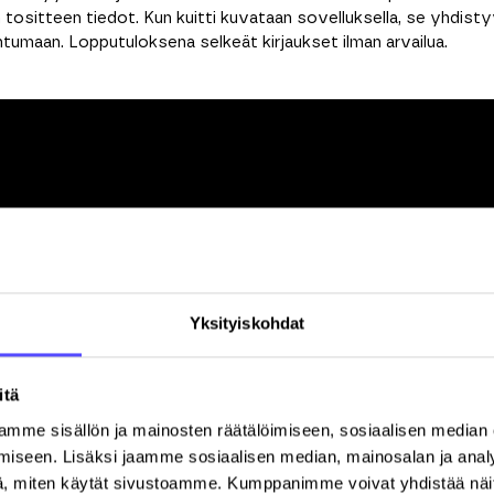
tositteen tiedot. Kun kuitti kuvataan sovelluksella, se yhdist
umaan. Lopputuloksena selkeät kirjaukset ilman arvailua.
Yksityiskohdat
erustuu
PSD2-pankkiyhteyteen
, joka mahdollistaa tilitapahtum
ia. Näin saat lähes reaaliaikaisen näkymän yrityksesi menoihin ja 
yt aineistot.
itä
mme sisällön ja mainosten räätälöimiseen, sosiaalisen median
iseen. Lisäksi jaamme sosiaalisen median, mainosalan ja analy
, miten käytät sivustoamme. Kumppanimme voivat yhdistää näitä t