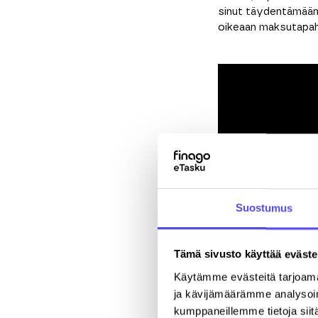
sinut täydentämään 
oikeaan maksutapaht
Suostumus
Tämä automaatio p
ilman lisäkustannuks
valmiiksi täsmäytet
Tämä sivusto käyttää eväste
Käytämme evästeitä tarjoama
ja kävijämäärämme analysoim
kumppaneillemme tietoja siitä