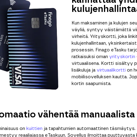
kannattaa yhd
kulujenhallint
Kun maksaminen ja kulujen seu
väyliä, syntyy väistämättä viive
virheitä. Yrityskortti, joka lin
kulujenhallintaan, yksinkertais
prosessin. Finago eTasku tarj
ratkaisuksi oman
yrityskortin
virtuaalisena. Kortti sisältyy 
lisäkuluja ja
virtuaalikortti
on h
mobiilisovelluksen kautta. Jo
kortin saapumista.
omaatio vähentää manuaalista
minaisuus on
kuittien
ja tapahtumien automaattinen täsmäytys.
ilmestyy reaaliajassa eTaskuun. Sovellus ilmoittaa puuttuvasta k