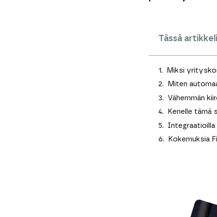
Tässä artikkel
Miksi yritysko
Miten automaa
Vähemmän kiir
Kenelle tämä s
Integraatioil
Kokemuksia F