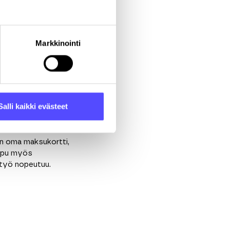
ot, sähköpostirumbat
t
ja yrityksen
muut
Markkinointi
 kaikki tapahtuu
Salli kaikki evästeet
a on oma maksukortti,
 apu myös
tatyö nopeutuu.