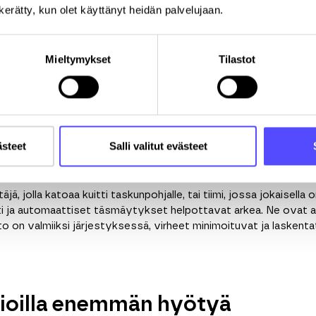
kiirettä, enemmän kontrollia
n kerätty, kun olet käyttänyt heidän palvelujaan.
eet karsiutuvat, säästät aikaa ja vältät virheitä. Paperiarkist
irjanpitäjälle jäävät historiaan. eTasku kokoaa kuitit,
matkalasku
Mieltymykset
Tilastot
kkaan. Se tuo kuluihin läpinäkyvyyttä ja helpottaa valvontaa –
, tietoturvallisesti ja ilman ylimääräisiä kustannuksia.
ästeet
Salli valitut evästeet
ämä sopii?
täjä, jolla katoaa kuitti taskunpohjalle, tai tiimi, jossa jokaisell
ti ja automaattiset täsmäytykset helpottavat arkea. Ne ovat
sto on valmiiksi järjestyksessä, virheet minimoituvat ja lasken
ioilla enemmän hyötyä