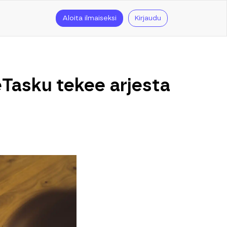
Aloita ilmaiseksi
Kirjaudu
 eTasku tekee arjesta