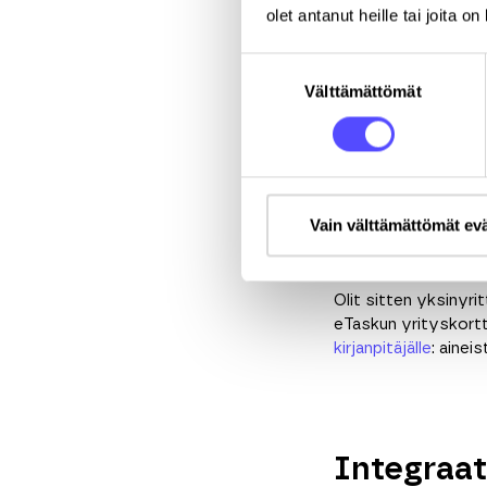
Vähemmän 
olet antanut heille tai joita o
Kun manuaaliset vaih
Suostumuksen
ja tarkistuspuhelut k
Välttämättömät
valinta
tositteet
samaan pai
yhdellä sovelluksella
Vain välttämättömät ev
Kenelle t
Olit sitten yksinyrit
eTaskun yrityskort
kirjanpitäjälle
: ainei
Integraat