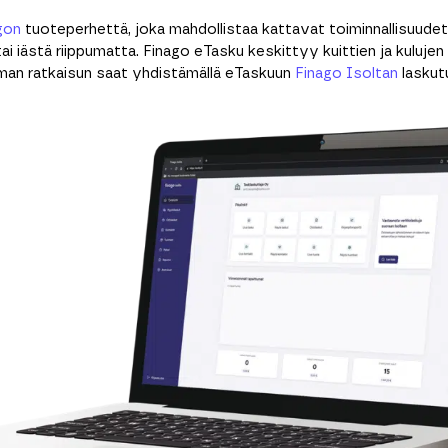
gon
tuoteperhettä, joka mahdollistaa kattavat toiminnallisuudet 
ai iästä riippumatta. Finago eTasku keskittyy kuittien ja kulujen h
an ratkaisun saat yhdistämällä eTaskuun
Finago Isoltan
laskut