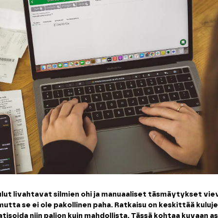
ulut livahtavat silmien ohi ja manuaaliset täsmäytykset viev
mutta se ei ole pakollinen paha. Ratkaisu on keskittää kuluj
tisoida niin paljon kuin mahdollista. Tässä kohtaa kuvaan a