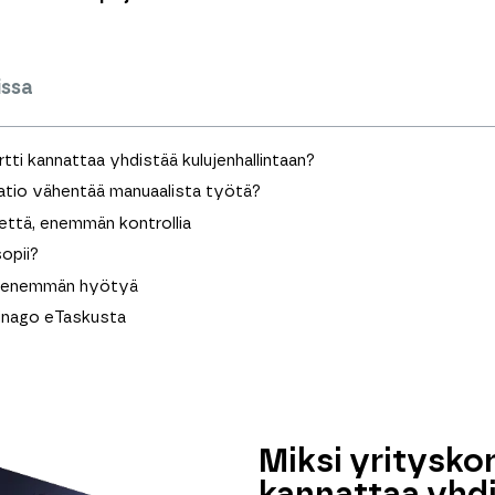
issa
rtti kannattaa yhdistää kulujenhallintaan?
tio vähentää manuaalista työtä?
että, enemmän kontrollia
opii?
la enemmän hyötyä
inago eTaskusta
Miksi yrityskor