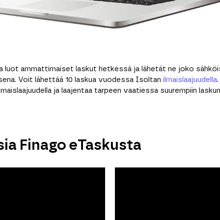
la luot ammattimaiset laskut hetkessä ja lähetät ne joko sähköis
isena. Voit lähettää 10 laskua vuodessa Isoltan
ilmaislaajuudella
lmaislaajuudella ja laajentaa tarpeen vaatiessa suurempiin laskum
ia Finago eTaskusta