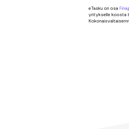
eTasku on osa
Fina
yritykselle koosta t
Kokonaisvaltaisemm