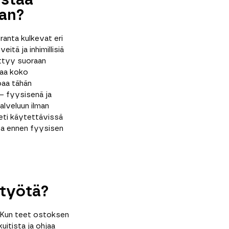
istää
aan?
ranta kulkevat eri
itä ja inhimillisiä
kittyy suoraan
taa koko
oaa tähän
– fyysisenä ja
palveluun ilman
eti käytettävissä
pa ennen fyysisen
 työtä?
 Kun teet ostoksen
uitista ja ohjaa