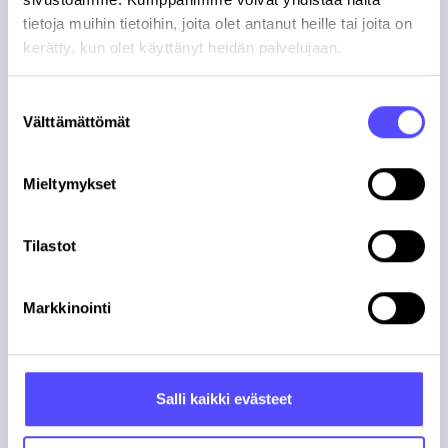
tietoja muihin tietoihin, joita olet antanut heille tai joita on
kerätty, kun olet käyttänyt heidän palvelujaan.
Suostumuksen
Tule
Finago eTaskun
Välttämättömät
valinta
kumppaniksi
Mieltymykset
Jätä hieman tietoa itsestäsi ja aloitetaan keskustelut!
Tilastot
Nimi
(Pakollinen)
Markkinointi
Salli kaikki evästeet
Yrityksen
nimi
(Pakollinen)