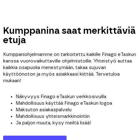
Kumppanina saat merkittäviä
etuja
Kumppaniohjelmamme on tarkoitettu kaikille
Finago
eTaskun
kanssa vuorovaikuttaville ohjelmistoille.
Yhteistyö auttaa
kaikkia osapuolia menestymään, takaa sujuvan
käyttöönoton ja myös asiakkaasi kiittää. Tervetuloa
mukaan!
Näkyvyys
Finago
eTaskun verkkosivuilla
Mahdollisuus käyttää
Finago
eTaskun logoa
Maksuton asiakaspalvelu
Mahdollisuus yhteismarkkinointiin
Ja paljon muuta, kysy meiltä lisää!