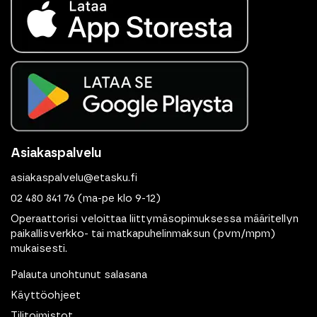
Asiakaspalvelu
asiakaspalvelu@etasku.fi
02 480 841 76
(ma-pe klo 9-12)
Operaattorisi veloittaa liittymäsopimuksessa määritellyn
paikallisverkko- tai matkapuhelinmaksun (pvm/mpm)
mukaisesti.
Palauta unohtunut salasana
Käyttöohjeet
Tilitoimistot