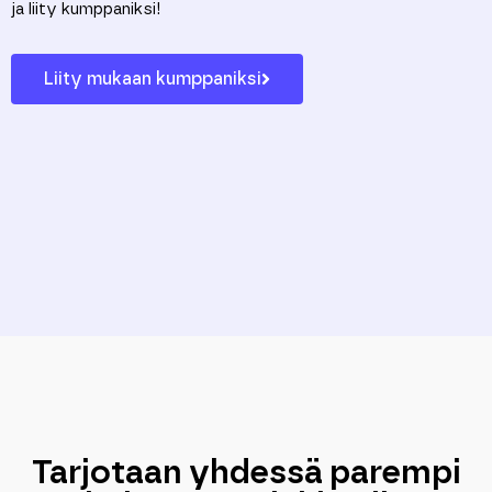
ja
l
iit
y
kumppaniks
i!
Liity mukaan kumppaniksi
Tarjotaan yhdessä parempi