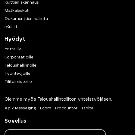
Kuittien skannaus
Matkalaskut
Dokumenttien hallinta
eKuitti
Hyödyt
Yrittäjille
Korporaatioille
Taloushallinnolle
Työntekijöille
Tilitoimistoille
Olemme myös Taloushallintoliiton yhteistyöjäsen.
Apix Messaging
Ecom
Procountor
Isolta
Sovellus