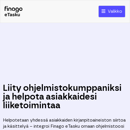
Valikko
Liity ohjelmistokumppaniksi
ja helpota asiakkaidesi
liiketoimintaa
H
elpotetaan yhdessä asiakkaiden
kirjanpitoaineiston
siirtoa
ja
käsittelyä
–
integroi
Finago
eTasku
omaan
ohjelmistoosi