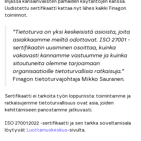
linjassa kansainvälisten parhaiden käytäntöjen kanssa.
Uudistettu sertifikaatti kattaa nyt lähes kaikki Finagon
toiminnot.
”Tietoturva on yksi keskeisistä asioista, joita
asiakkaamme meiltä odottavat. ISO 27001 -
sertifikaatin uusiminen osoittaa, kuinka
vakavasti kannamme vastuumme ja kuinka
sitoutuneita olemme tarjoamaan
organisaatioille tietoturvallisia ratkaisuja.”
Finagon tietoturvajohtaja Mikko Sauranen.
Sertifikaatti ei tarkoita työn loppumista: toimintamme ja
ratkaisujemme tietoturvallisuus ovat asia, joiden
kehittämiseen panostamme jatkuvasti.
ISO 27001:2022 -sertifikaatti ja sen tarkka soveltamisala
löytyvät
Luottamuskeskus
-sivulta.