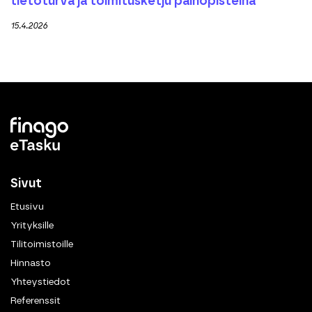
tietoturva ja toimitusketju painopisteinä
15.4.2026
Sivut
Etusivu
Yrityksille
Tilitoimistoille
Hinnasto
Yhteystiedot
Referenssit