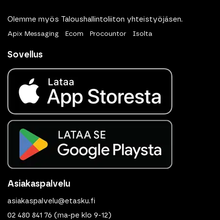
Olemme myös Taloushallintoliiton yhteistyöjäsen.
Apix Messaging
Ecom
Procountor
Isolta
Sovellus
Asiakaspalvelu
asiakaspalvelu@etasku.fi
02 480 841 76
(ma-pe klo 9-12)