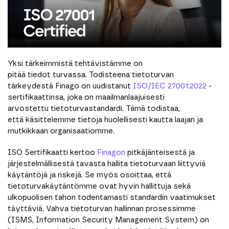
Yksi tärkeimmistä tehtävistämme on
pitää tiedot turvassa. Todisteena tietoturvan
tärkeydestä Finago on uudistanut
ISO/IEC 27001:2022
-
sertifikaattinsa, joka on maailmanlaajuisesti
arvostettu tietoturvastandardi. Tämä todistaa,
että käsittelemme tietoja huolellisesti kautta laajan ja
mutkikkaan organisaatiomme.
ISO Sertifikaatti kertoo
Finagon
pitkäjänteisestä ja
järjestelmällisestä tavasta hallita tietoturvaan liittyviä
käytäntöjä ja riskejä. Se myös osoittaa, että
tietoturvakäytäntömme ovat hyvin hallittuja sekä
ulkopuolisen tahon todentamasti standardin vaatimukset
täyttäviä. Vahva tietoturvan hallinnan prosessimme
(ISMS, Information Security Management System) on