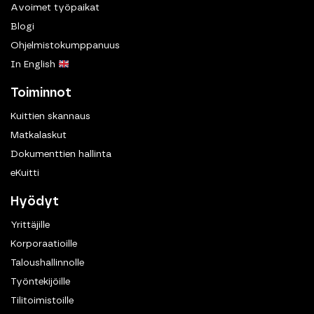
Avoimet työpaikat
Blogi
Ohjelmistokumppanuus
In English
Toiminnot
Kuittien skannaus
Matkalaskut
Dokumenttien hallinta
eKuitti
Hyödyt
Yrittäjille
Korporaatioille
Taloushallinnolle
Työntekijöille
Tilitoimistoille