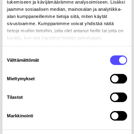
tukemiseen ja kävijämäärämme analysoimiseen. Lisäksi
jaamme sosiaalisen median, mainosalan ja analytiikka-
alan kumppaneillemme tietoja siitä, miten käytät
sivustoamme. Kumppanimme voivat yhdistää näitä
tietoja muihin tietoihin, joita olet antanut heille tai joita on
kerätty, kun olet käyttänyt heidän palvelujaan.
Kulujen hallinta lomalla – muistilista yrityksille
Suostumuksen
24.6.2026
Välttämättömät
valinta
Mieltymykset
Tilastot
Markkinointi