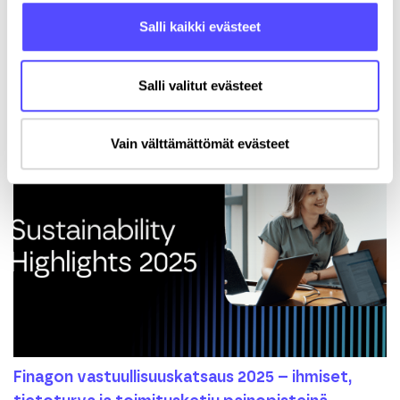
Salli kaikki evästeet
Yrityskortti ja kulujen automatisointi – miten
eTasku tekee arjesta kevyempää
Salli valitut evästeet
1.6.2026
Vain välttämättömät evästeet
Finagon vastuullisuuskatsaus 2025 – ihmiset,