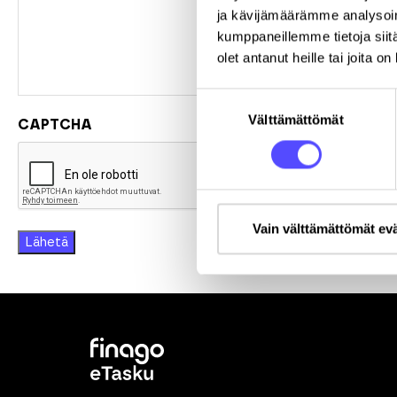
ja kävijämäärämme analysoim
kumppaneillemme tietoja siitä
olet antanut heille tai joita o
Suostumuksen
Välttämättömät
valinta
CAPTCHA
Vain välttämättömät ev
Lähetä