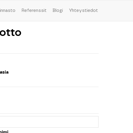
innasto
Referenssit
Blogi
Yhteystiedot
otto
asia
nimi