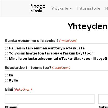
Yrityksille
Tilitoimistoille
H
Yhteyden
Kuinka voisimme olla avuksi?
(Pakollinen)
Haluaisin tarkemman esittelyn eTaskusta
Toivoisin lisätietoa tai apua eTaskun käyttöön
Minulla on laskutukseen tai eTasku-tilaukseen liittyvä 
Edustatko tilitoimistoa?
(Pakollinen)
En
Kyllä
Nimi
(Pakollinen)
Etunimi
Suku