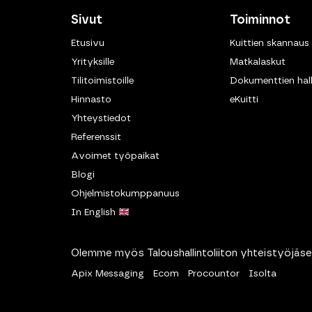
Sivut
Toiminnot
Etusivu
Kuittien skannaus
Yrityksille
Matkalaskut
Tilitoimistoille
Dokumenttien hall
Hinnasto
eKuitti
Yhteystiedot
Referenssit
Avoimet työpaikat
Blogi
Ohjelmistokumppanuus
In English
Olemme myös Taloushallintoliiton yhteistyöjäse
Apix Messaging
Ecom
Procountor
Isolta