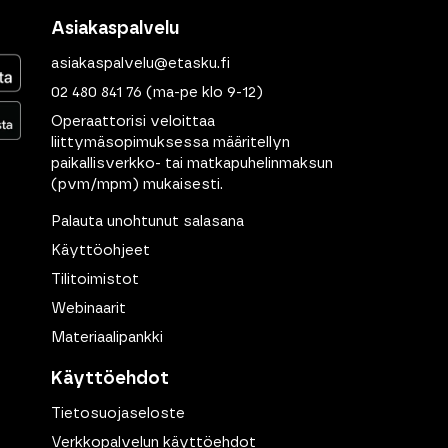
Asiakaspalvelu
asiakaspalvelu@etasku.fi
02 480 841 76
(ma-pe klo 9-12)
Operaattorisi veloittaa
liittymäsopimuksessa määritellyn
paikallisverkko- tai matkapuhelinmaksun
(pvm/mpm) mukaisesti.
Palauta unohtunut salasana
Käyttöohjeet
Tilitoimistot
Webinaarit
Materiaalipankki
Käyttöehdot
Tietosuojaseloste
Verkkopalvelun käyttöehdot