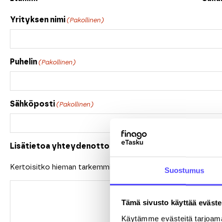
Yrityksen nimi
(Pakollinen)
Puhelin
(Pakollinen)
Sähköposti
(Pakollinen)
Lisätietoa yhteydenottoon liittyen
Kertoisitko hieman tarkemmin mihin yhteydenottosi liittyy?
Suostumus
Tämä sivusto käyttää eväste
Käytämme evästeitä tarjoama