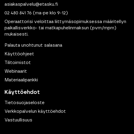
asiakaspalvelu@etasku.fi
02 480 841 76
(ma-pe klo 9-12)
Operaattorisi veloittaa liittymäsopimuksessa määritellyn
paikallisverkko- tai matkapuhelinmaksun (pvm/mpm)
mukaisesti.
Palauta unohtunut salasana
Käyttöohjeet
Tilitoimistot
Webinaarit
Materiaalipankki
Käyttöehdot
Tietosuojaseloste
Verkkopalvelun käyttöehdot
Vastuullisuus