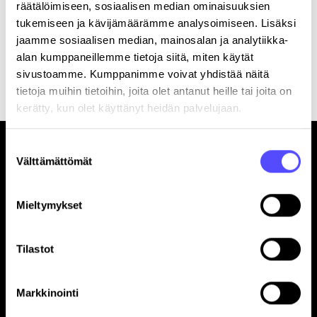
räätälöimiseen, sosiaalisen median ominaisuuksien
tukemiseen ja kävijämäärämme analysoimiseen. Lisäksi
jaamme sosiaalisen median, mainosalan ja analytiikka-
alan kumppaneillemme tietoja siitä, miten käytät
Rekisteröitymällä hyväksyt palvelun
käyttöehdot
.
sivustoamme. Kumppanimme voivat yhdistää näitä
tietoja muihin tietoihin, joita olet antanut heille tai joita on
kerätty, kun olet käyttänyt heidän palvelujaan.
Suostumuksen
Välttämättömät
valinta
Mieltymykset
Sivut
Etusivu
Tilastot
Yrityksille
Tilitoimistoille
Markkinointi
Hinnasto