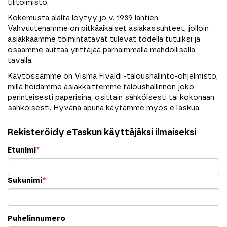
tilitoimisto.
Kokemusta alalta löytyy jo v. 1989 lähtien.
Vahvuutenamme on pitkäaikaiset asiakassuhteet, jolloin
asiakkaamme toimintatavat tulevat todella tutuiksi ja
osaamme auttaa yrittäjää parhaimmalla mahdollisella
tavalla.
Käytössämme on Visma Fivaldi -taloushallinto-ohjelmisto,
millä hoidamme asiakkaittemme taloushallinnon joko
perinteisesti paperisina, osittain sähköisesti tai kokonaan
sähköisesti. Hyvänä apuna käytämme myös eTaskua.
Rekisteröidy eTaskun käyttäjäksi ilmaiseksi
Etunimi
*
Sukunimi
*
Puhelinnumero