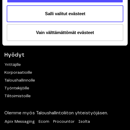
Toiminnot
Salli valitut evästeet
Kuittien skannaus
Matkalaskut
Vain välttämättömät evästeet
Dokumenttien hallinta
eKuitti
Hyödyt
Yrittäjille
Korporaatioille
Taloushallinnolle
Työntekijöille
Tilitoimistoille
Olemme myös Taloushallintoliiton yhteistyöjäsen.
Apix Messaging
Ecom
Procountor
Isolta