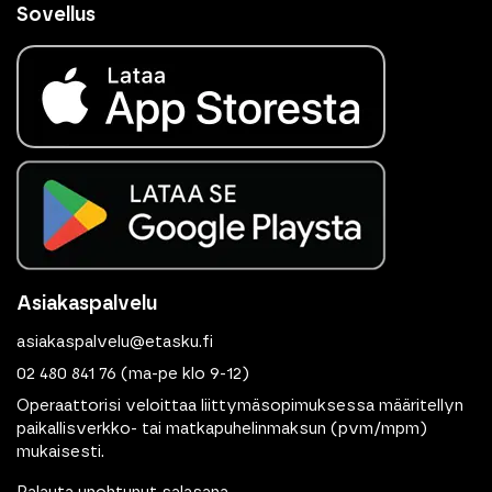
Sovellus
Asiakaspalvelu
asiakaspalvelu@etasku.fi
02 480 841 76
(ma-pe klo 9-12)
Operaattorisi veloittaa liittymäsopimuksessa määritellyn
paikallisverkko- tai matkapuhelinmaksun (pvm/mpm)
mukaisesti.