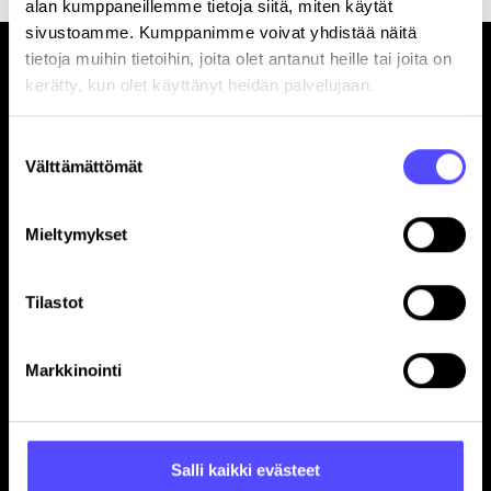
alan kumppaneillemme tietoja siitä, miten käytät
sivustoamme. Kumppanimme voivat yhdistää näitä
tietoja muihin tietoihin, joita olet antanut heille tai joita on
kerätty, kun olet käyttänyt heidän palvelujaan.
Suostumuksen
Välttämättömät
valinta
Sivut
Etusivu
Mieltymykset
Yrityksille
Tilitoimistoille
Tilastot
Hinnasto
Yhteystiedot
Referenssit
Markkinointi
Avoimet työpaikat
Blogi
Ohjelmistokumppanuus
Salli kaikki evästeet
In English