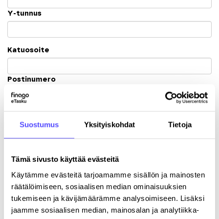
Y-tunnus
Katuosoite
Postinumero
Kaupunki
Suostumus
Yksityiskohdat
Tietoja
Tämä sivusto käyttää evästeitä
Käytämme evästeitä tarjoamamme sisällön ja mainosten
Rekisteröitymällä hyväksyt palvelun
käyttöehdot
.
räätälöimiseen, sosiaalisen median ominaisuuksien
tukemiseen ja kävijämäärämme analysoimiseen. Lisäksi
jaamme sosiaalisen median, mainosalan ja analytiikka-