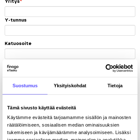
Yritys
*
Y-tunnus
Katuosoite
Postinumero
Kaupunki
Suostumus
Yksityiskohdat
Tietoja
Tämä sivusto käyttää evästeitä
Käytämme evästeitä tarjoamamme sisällön ja mainosten
räätälöimiseen, sosiaalisen median ominaisuuksien
Rekisteröitymällä hyväksyt palvelun
käyttöehdot
.
tukemiseen ja kävijämäärämme analysoimiseen. Lisäksi
jaamme sosiaalisen median, mainosalan ja analytiikka-