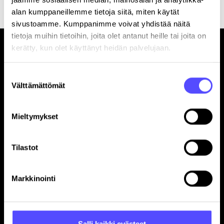
alan kumppaneillemme tietoja siitä, miten käytät
sivustoamme. Kumppanimme voivat yhdistää näitä
tietoja muihin tietoihin, joita olet antanut heille tai joita on
kerätty, kun olet käyttänyt heidän palvelujaan.
Suostumuksen
Välttämättömät
valinta
Sivut
Mieltymykset
Etusivu
Yrityksille
Tilitoimistoille
Tilastot
Hinnasto
Yhteystiedot
Markkinointi
Referenssit
Avoimet työpaikat
Blogi
Salli kaikki evästeet