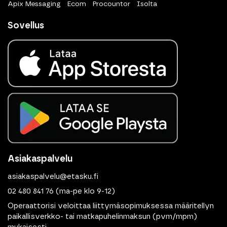
Apix Messaging
Ecom
Procountor
Isolta
Sovellus
Asiakaspalvelu
asiakaspalvelu@etasku.fi
02 480 841 76
(ma-pe klo 9-12)
Operaattorisi veloittaa liittymäsopimuksessa määritellyn
paikallisverkko- tai matkapuhelinmaksun (pvm/mpm)