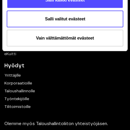
Ohjelmistokumppanuus
In English
Salli valitut evästeet
Toiminnot
Kuittien skannaus
Vain välttämättömät evästeet
Matkalaskut
Dokumenttien hallinta
eKuitti
Hyödyt
Yrittäjille
Korporaatioille
Taloushallinnolle
Työntekijöille
Tilitoimistoille
Olemme myös Taloushallintoliiton yhteistyöjäsen.