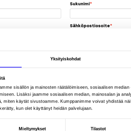
Sukunimi
*
Sähköpostiosoite
*
Y-tunnus
Yksityiskohdat
Postinumero
K
itä
mme sisällön ja mainosten räätälöimiseen, sosiaalisen median
iseen. Lisäksi jaamme sosiaalisen median, mainosalan ja analy
, miten käytät sivustoamme. Kumppanimme voivat yhdistää näitä t
n kerätty, kun olet käyttänyt heidän palvelujaan.
Rekisteröitymällä hyväksyt palvelun
käyttöehdot
.
Mieltymykset
Tilastot