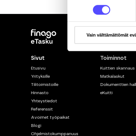
Vain välttämättömät ev
Sivut
Toiminnot
Etusivu
Kuittien skannaus
Yrityksille
Matkalaskut
Tilitoimistoille
Dokumenttien hall
Hinnasto
eKuitti
Yhteystiedot
Referenssit
Avoimet työpaikat
Blogi
Ohjelmistokumppanuus