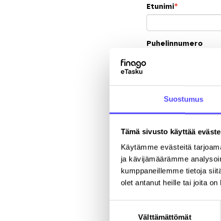
Etunimi
*
Puhelinnumero
Yritys
*
Suostumus
Katuosoite
Tämä sivusto käyttää eväste
Käytämme evästeitä tarjoama
ja kävijämäärämme analysoim
kumppaneillemme tietoja siitä
olet antanut heille tai joita o
Suostumuksen
Välttämättömät
valinta