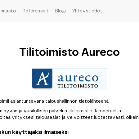
innasto
Referenssit
Blogi
Yhteystiedot
Tilitoimisto Aureco
oimii asiantuntevana taloushallinnon tietolähteenä.
n hyvän ja yksilöllisen palvelun tilitoimisto Tampereelta.
itaa yrityksesi talousasiat ja velvoitteet luotettavasti, oikein j
kun käyttäjäksi ilmaiseksi