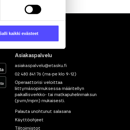
Salli kaikki evästeet
Asiakaspalvelu
asiakaspalvelu@etasku.fi
02 480 841 76
(ma-pe klo 9-12)
Operaattorisi veloittaa
liittymäsopimuksessa määritellyn
paikallisverkko- tai matkapuhelinmaksun
(pvm/mpm) mukaisesti.
Palauta unohtunut salasana
Käyttöohjeet
Tilitoimistot