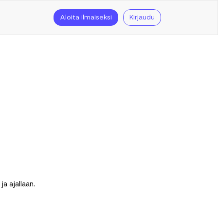
Aloita ilmaiseksi
Kirjaudu
a ajallaan.