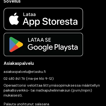
Sovellus
Asiakaspalvelu
asiakaspalvelu@etasku.fi
02 480 841 76
(ma-pe klo 9-12)
Operaattorisi veloittaa liittymäsopimuksessa määritellyn
paikallisverkko- tai matkapuhelinmaksun (pvm/mpm)
mukaisesti.
Palauta unohtunut salasana