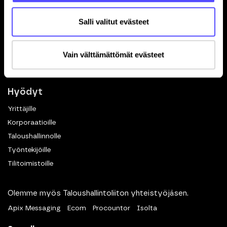
Toiminnot
Salli valitut evästeet
Kuittien skannaus
Matkalaskut
Vain välttämättömät evästeet
Dokumenttien hallinta
eKuitti
Hyödyt
Yrittäjille
Korporaatioille
Taloushallinnolle
Työntekijöille
Tilitoimistoille
Olemme myös Taloushallintoliiton yhteistyöjäsen.
Apix Messaging
Ecom
Procountor
Isolta