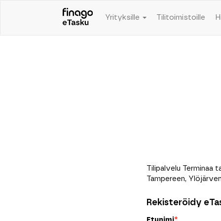
Yrityksille
Tilitoimistoille
H
Tilipalvelu Terminaa ta
Tampereen, Ylöjärven 
Rekisteröidy eTas
Etunimi
*