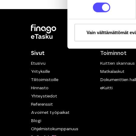
Vain välttämättömät ev
Sivut
Toiminnot
Etusivu
Kuittien skannaus
Yrityksille
Matkalaskut
Tilitoimistoille
Dokumenttien hall
Hinnasto
eKuitti
Yhteystiedot
Referenssit
Avoimet työpaikat
Blogi
Ohjelmistokumppanuus