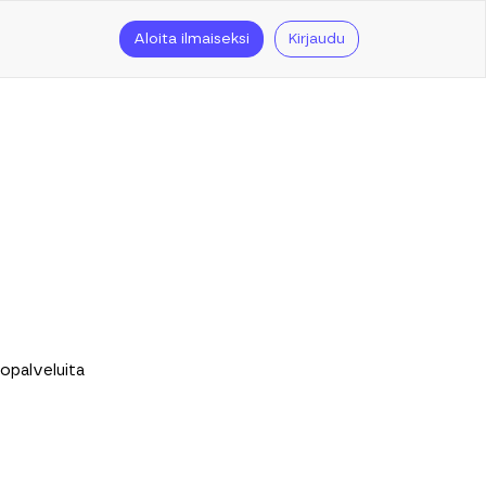
Aloita ilmaiseksi
Kirjaudu
topalveluita