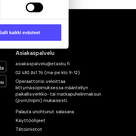
Salli kaikki evästeet
Asiakaspalvelu
asiakaspalvelu@etasku.fi
02 480 841 76
(ma-pe klo 9-12)
Operaattorisi veloittaa
liittymäsopimuksessa määritellyn
paikallisverkko- tai matkapuhelinmaksun
(pvm/mpm) mukaisesti.
Palauta unohtunut salasana
Käyttöohjeet
Tilitoimistot