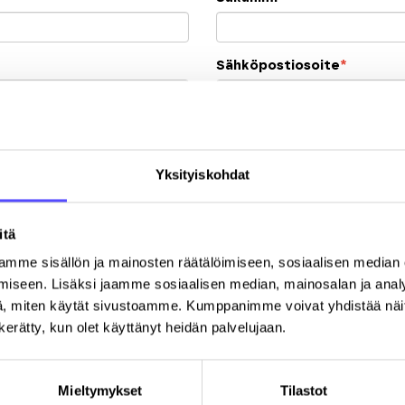
Sähköpostiosoite
*
Y-tunnus
Yksityiskohdat
Postinumero
K
itä
mme sisällön ja mainosten räätälöimiseen, sosiaalisen median
iseen. Lisäksi jaamme sosiaalisen median, mainosalan ja analy
, miten käytät sivustoamme. Kumppanimme voivat yhdistää näitä t
n kerätty, kun olet käyttänyt heidän palvelujaan.
Rekisteröitymällä hyväksyt palvelun
käyttöehdot
.
Mieltymykset
Tilastot