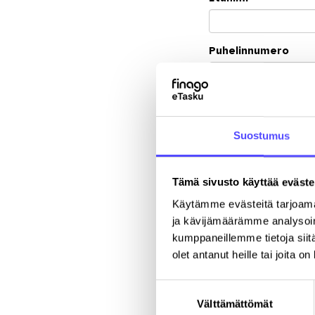
Puhelinnumero
Yritys
*
Suostumus
Katuosoite
Tämä sivusto käyttää eväste
Käytämme evästeitä tarjoama
ja kävijämäärämme analysoim
kumppaneillemme tietoja siitä
olet antanut heille tai joita o
Suostumuksen
Välttämättömät
valinta