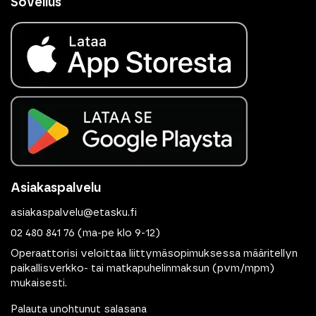
Sovellus
Asiakaspalvelu
asiakaspalvelu@etasku.fi
02 480 841 76
(ma-pe klo 9-12)
Operaattorisi veloittaa liittymäsopimuksessa määritellyn
paikallisverkko- tai matkapuhelinmaksun (pvm/mpm)
mukaisesti.
Palauta unohtunut salasana