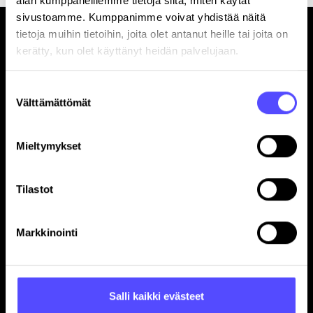
alan kumppaneillemme tietoja siitä, miten käytät
sivustoamme. Kumppanimme voivat yhdistää näitä
tietoja muihin tietoihin, joita olet antanut heille tai joita on
kerätty, kun olet käyttänyt heidän palvelujaan.
Suostumuksen
Välttämättömät
valinta
Sivut
Etusivu
Mieltymykset
Yrityksille
Tilitoimistoille
Tilastot
Hinnasto
Yhteystiedot
Referenssit
Markkinointi
Avoimet työpaikat
Blogi
Ohjelmistokumppanuus
Salli kaikki evästeet
In English