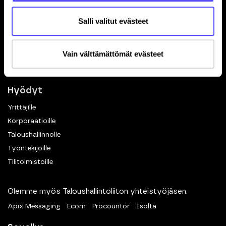
Toiminnot
Salli valitut evästeet
Kuittien skannaus
Matkalaskut
Vain välttämättömät evästeet
Dokumenttien hallinta
eKuitti
Hyödyt
Yrittäjille
Korporaatioille
Taloushallinnolle
Työntekijöille
Tilitoimistoille
Olemme myös Taloushallintoliiton yhteistyöjäsen.
Apix Messaging
Ecom
Procountor
Isolta