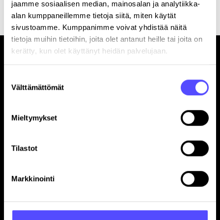
jaamme sosiaalisen median, mainosalan ja analytiikka-
alan kumppaneillemme tietoja siitä, miten käytät
sivustoamme. Kumppanimme voivat yhdistää näitä
tietoja muihin tietoihin, joita olet antanut heille tai joita on
kerätty, kun olet käyttänyt heidän palvelujaan.
Suostumuksen
Välttämättömät
valinta
Sivut
Mieltymykset
Etusivu
Yrityksille
Tilastot
Tilitoimistoille
Hinnasto
Yhteystiedot
Markkinointi
Referenssit
Avoimet työpaikat
Blogi