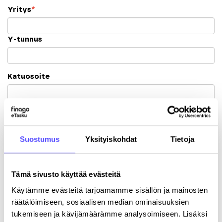
Yritys
*
Y-tunnus
Katuosoite
Postinumero
Kaupunki
Suostumus
Yksityiskohdat
Tietoja
Tämä sivusto käyttää evästeitä
Käytämme evästeitä tarjoamamme sisällön ja mainosten
räätälöimiseen, sosiaalisen median ominaisuuksien
tukemiseen ja kävijämäärämme analysoimiseen. Lisäksi
Rekisteröitymällä hyväksyt palvelun
käyttöehdot
.