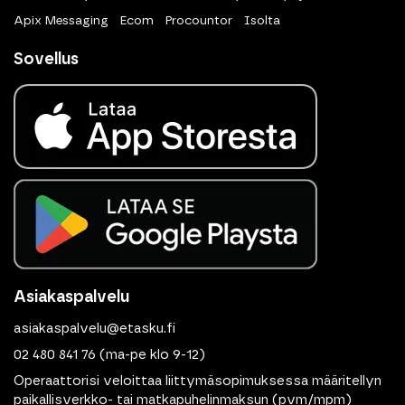
Apix Messaging
Ecom
Procountor
Isolta
Sovellus
Asiakaspalvelu
asiakaspalvelu@etasku.fi
02 480 841 76
(ma-pe klo 9-12)
Operaattorisi veloittaa liittymäsopimuksessa määritellyn
paikallisverkko- tai matkapuhelinmaksun (pvm/mpm)