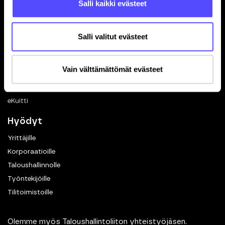
Salli kaikki evästeet
Ohjelmistokumppanuus
In English
Salli valitut evästeet
Toiminnot
Kuittien skannaus
Vain välttämättömät evästeet
Matkalaskut
Dokumenttien hallinta
eKuitti
Hyödyt
Yrittäjille
Korporaatioille
Taloushallinnolle
Työntekijöille
Tilitoimistoille
Olemme myös Taloushallintoliiton yhteistyöjäsen.