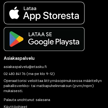
Asiakaspalvelu
asiakaspalvelu@etasku.fi
02 480 841 76
(ma-pe klo 9-12)
Operaattorisi veloittaa liittymäsopimuksessa määritellyn
paikallisverkko- tai matkapuhelinmaksun (pvm/mpm)
mukaisesti.
Palauta unohtunut salasana
Käyttöohjeet