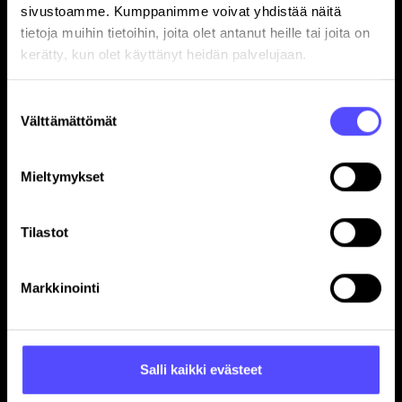
sivustoamme. Kumppanimme voivat yhdistää näitä
tietoja muihin tietoihin, joita olet antanut heille tai joita on
kerätty, kun olet käyttänyt heidän palvelujaan.
Suostumuksen
Sivut
Välttämättömät
valinta
Etusivu
Yrityksille
Mieltymykset
Tilitoimistoille
Hinnasto
Tilastot
Yhteystiedot
Referenssit
Markkinointi
Avoimet työpaikat
Blogi
Ohjelmistokumppanuus
In English
Salli kaikki evästeet