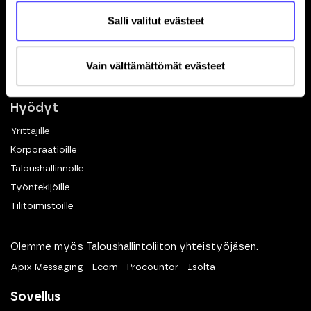
Toiminnot
Salli valitut evästeet
Kuittien skannaus
Matkalaskut
Dokumenttien hallinta
Vain välttämättömät evästeet
eKuitti
Hyödyt
Yrittäjille
Korporaatioille
Taloushallinnolle
Työntekijöille
Tilitoimistoille
Olemme myös Taloushallintoliiton yhteistyöjäsen.
Apix Messaging
Ecom
Procountor
Isolta
Sovellus