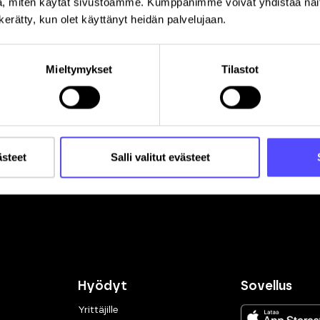
, miten käytät sivustoamme. Kumppanimme voivat yhdistää näitä t
n kerätty, kun olet käyttänyt heidän palvelujaan.
Mieltymykset
Tilastot
Rekisteröitymällä hyväksyt palvelun
käyttöehdot
.
ästeet
Salli valitut evästeet
Hyödyt
Sovellus
Yrittäjille