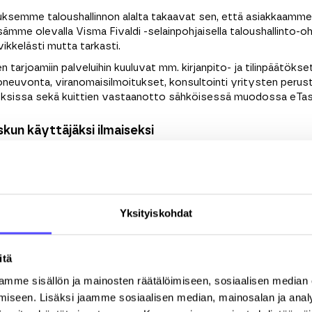
ksemme taloushallinnon alalta takaavat sen, että asiakkaamme
mme olevalla Visma Fivaldi -selainpohjaisella taloushallinto-oh
vikkelästi mutta tarkasti.
een tarjoamiin palveluihin kuuluvat mm. kirjanpito- ja tilinpäätökse
oneuvonta, viranomaisilmoitukset, konsultointi yritysten perus
sissa sekä kuittien vastaanotto sähköisessä muodossa eTas
kun käyttäjäksi ilmaiseksi
Sukunimi
*
Sähköpostiosoite
*
Yksityiskohdat
itä
Y-tunnus
mme sisällön ja mainosten räätälöimiseen, sosiaalisen median
iseen. Lisäksi jaamme sosiaalisen median, mainosalan ja analy
Postinumero
K