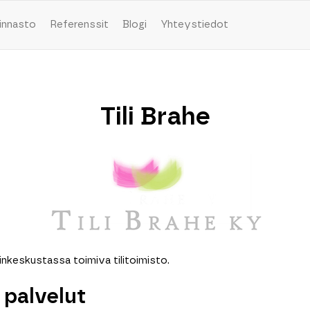
innasto
Referenssit
Blogi
Yhteystiedot
Tili Brahe
dinkeskustassa toimiva tilitoimisto.
n palvelut