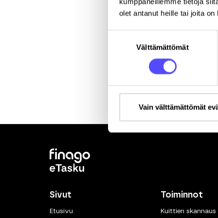
kumppaneillemme tietoja siitä
olet antanut heille tai joita o
Suostumuksen
Välttämättömät
valinta
Vain välttämättömät ev
Sivut
Toiminnot
Etusivu
Kuittien skannaus