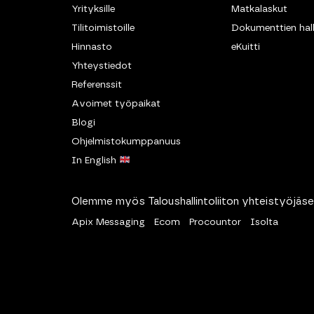
Yrityksille
Matkalaskut
Tilitoimistoille
Dokumenttien hall
Hinnasto
eKuitti
Yhteystiedot
Referenssit
Avoimet työpaikat
Blogi
Ohjelmistokumppanuus
In English
Olemme myös Taloushallintoliiton yhteistyöjäse
Apix Messaging
Ecom
Procountor
Isolta