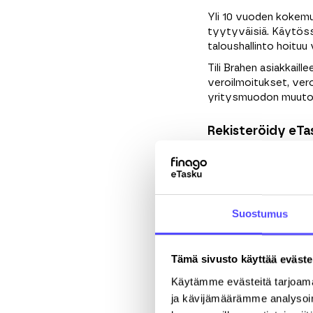
Yli 10 vuoden kokemu
tyytyväisiä. Käytössä
taloushallinto hoituu 
Tili Brahen asiakkaill
veroilmoitukset, ver
yritysmuodon muutok
Rekisteröidy eTas
Etunimi
*
Puhelinnumero
Suostumus
Tämä sivusto käyttää eväste
Yritys
*
Käytämme evästeitä tarjoama
ja kävijämäärämme analysoim
Katuosoite