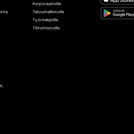
Korporaatioille
inta
Taloushallinnolle
Työntekijöille
Tilitoimistoille
n.