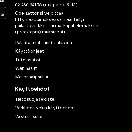
02 480 841 76
(ma-pe klo 9-12)
Operaattorisi veloittaa
liittymäsopimuksessa määritellyn
paikallisverkko- tai matkapuhelinmaksun
(pvm/mpm) mukaisesti.
Palauta unohtunut salasana
Käyttöohjeet
Tilitoimistot
Webinaarit
Materiaalipankki
Käyttöehdot
Tietosuojaseloste
Verkkopalvelun käyttöehdot
Vastuullisuus