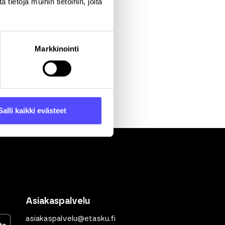
ietoja muihin tietoihin, joita
Markkinointi
Salli kaikki evästeet
Asiakaspalvelu
asiakaspalvelu@etasku.fi