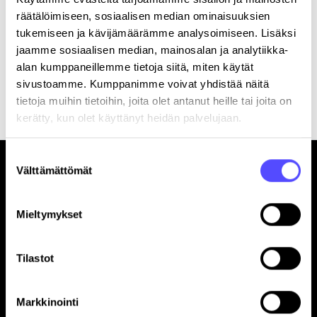
räätälöimiseen, sosiaalisen median ominaisuuksien
tukemiseen ja kävijämäärämme analysoimiseen. Lisäksi
jaamme sosiaalisen median, mainosalan ja analytiikka-
alan kumppaneillemme tietoja siitä, miten käytät
Rekisteröitymällä hyväksyt palvelun
käyttöehdot
.
sivustoamme. Kumppanimme voivat yhdistää näitä
tietoja muihin tietoihin, joita olet antanut heille tai joita on
kerätty, kun olet käyttänyt heidän palvelujaan.
Suostumuksen
Välttämättömät
valinta
Mieltymykset
Sivut
Tilastot
Etusivu
Yrityksille
Markkinointi
Tilitoimistoille