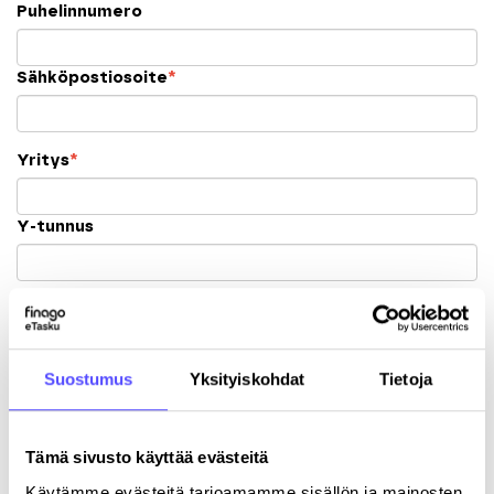
Puhelinnumero
Sähköpostiosoite
*
Yritys
*
Y-tunnus
Katuosoite
Postinumero
Suostumus
Yksityiskohdat
Tietoja
Kaupunki
Tämä sivusto käyttää evästeitä
Käytämme evästeitä tarjoamamme sisällön ja mainosten