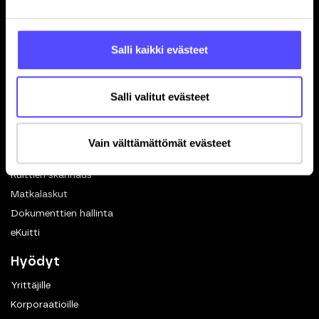
Hinnasto
Yhteystiedot
Referenssit
Salli kaikki evästeet
Avoimet työpaikat
Blogi
Salli valitut evästeet
Ohjelmistokumppanuus
In English
Vain välttämättömät evästeet
Toiminnot
Kuittien skannaus
Matkalaskut
Dokumenttien hallinta
eKuitti
Hyödyt
Yrittäjille
Korporaatioille