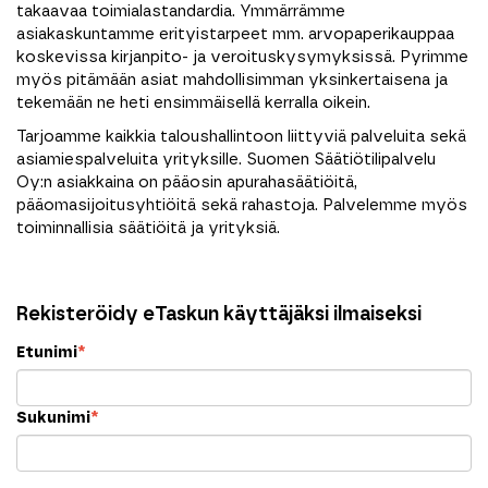
takaavaa toimialastandardia. Ymmärrämme
asiakaskuntamme erityistarpeet mm. arvopaperikauppaa
koskevissa kirjanpito- ja veroituskysymyksissä. Pyrimme
myös pitämään asiat mahdollisimman yksinkertaisena ja
tekemään ne heti ensimmäisellä kerralla oikein.
Tarjoamme kaikkia taloushallintoon liittyviä palveluita sekä
asiamiespalveluita yrityksille. Suomen Säätiötilipalvelu
Oy:n asiakkaina on pääosin apurahasäätiöitä,
pääomasijoitusyhtiöitä sekä rahastoja. Palvelemme myös
toiminnallisia säätiöitä ja yrityksiä.
Rekisteröidy eTaskun käyttäjäksi ilmaiseksi
Etunimi
*
Sukunimi
*