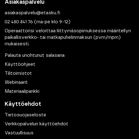
Asiakaspalvelu
asiakaspalvelu@etasku.fi
02 480 841 76
(ma-pe klo 9-12)
Operaattorisi veloittaa liittymäsopimuksessa määritellyn
paikallisverkko- tai matkapuhelinmaksun (pvm/mpm)
mukaisesti.
Palauta unohtunut salasana
Käyttöohjeet
Tilitoimistot
Webinaarit
Materiaalipankki
Käyttöehdot
Tietosuojaseloste
Verkkopalvelun käyttöehdot
Vastuullisuus