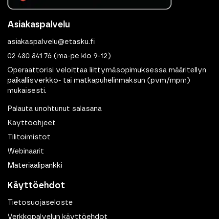
Asiakaspalvelu
asiakaspalvelu@etasku.fi
02 480 841 76
(ma-pe klo 9-12)
Operaattorisi veloittaa liittymäsopimuksessa määritellyn
paikallisverkko- tai matkapuhelinmaksun (pvm/mpm)
mukaisesti.
Palauta unohtunut salasana
Käyttöohjeet
Tilitoimistot
Webinaarit
Materiaalipankki
Käyttöehdot
Tietosuojaseloste
Verkkopalvelun käyttöehdot