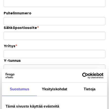
Puhelinnumero
Sähköpostiosoite
*
Yritys
*
Y-tunnus
Katuosoite
Suostumus
Yksityiskohdat
Tietoja
Postinumero
Tämä sivusto käyttää evästeitä
Kaupunki