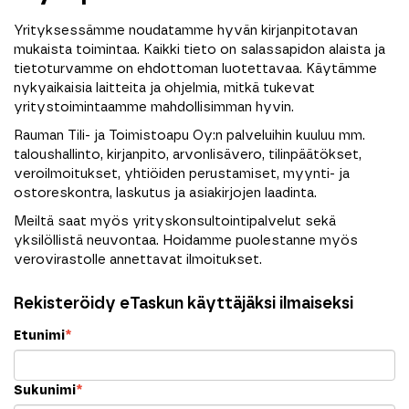
Yrityksessämme noudatamme hyvän kirjanpitotavan
mukaista toimintaa. Kaikki tieto on salassapidon alaista ja
tietoturvamme on ehdottoman luotettavaa. Käytämme
nykyaikaisia laitteita ja ohjelmia, mitkä tukevat
yritystoimintaamme mahdollisimman hyvin.
Rauman Tili- ja Toimistoapu Oy:n palveluihin kuuluu mm.
taloushallinto, kirjanpito, arvonlisävero, tilinpäätökset,
veroilmoitukset, yhtiöiden perustamiset, myynti- ja
ostoreskontra, laskutus ja asiakirjojen laadinta.
Meiltä saat myös yrityskonsultointipalvelut sekä
yksilöllistä neuvontaa. Hoidamme puolestanne myös
verovirastolle annettavat ilmoitukset.
Rekisteröidy eTaskun käyttäjäksi ilmaiseksi
Etunimi
*
Sukunimi
*