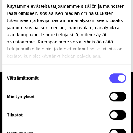
Käytämme evästeitä tarjoamamme sisällön ja mainosten
räätälöimiseen, sosiaalisen median ominaisuuksien
tukemiseen ja kävijämäärämme analysoimiseen. Lisäksi
jaamme sosiaalisen median, mainosalan ja analytiikka-
alan kumppaneillemme tietoja siitä, miten käytät
sivustoamme. Kumppanimme voivat yhdistää näitä
Rekisteröitymällä hyväksyt palvelun
käyttöehdot
.
tietoja muihin tietoihin, joita olet antanut heille tai joita on
kerätty, kun olet käyttänyt heidän palvelujaan.
Suostumuksen
Välttämättömät
valinta
Mieltymykset
Tilastot
Sivut
Etusivu
Yrityksille