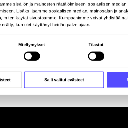
mme sisällön ja mainosten räätälöimiseen, sosiaalisen median
iseen. Lisäksi jaamme sosiaalisen median, mainosalan ja analy
Y-tunnus
, miten käytät sivustoamme. Kumppanimme voivat yhdistää näitä t
n kerätty, kun olet käyttänyt heidän palvelujaan.
Postinumero
K
Mieltymykset
Tilastot
ästeet
Salli valitut evästeet
Rekisteröitymällä hyväksyt palvelun
käyttöehdot
.