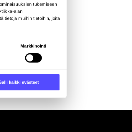
 ominaisuuksien tukemiseen
tiikka-alan
ietoja muihin tietoihin, joita
aupunki
Markkinointi
Salli kaikki evästeet