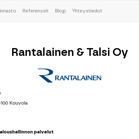
innasto
Referenssit
Blogi
Yhteystiedot
Rantalainen & Talsi Oy
y
5100 Kouvola
aloushallinnon palvelut