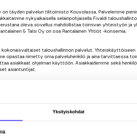
y on täyden palvelun tilitoimisto Kouvolassa. Palvelemme pieni
kkaitamme nykyaikaisella selainpohjaisella Fivaldi taloushallinto
 perustana oleva sovellus mahdollistaa toimivan yhteistyön ja
antalainen & Talsi Oy on osa Rantalainen Yhtiöt -konsernia.
kokonaisvaltaiset taloushallinnon palvelut. Yhteiskäyttöiseen 
me opastaa nimetty oma palveluhenkilö ja aina tarvittaessa toi
luttaa asiakkaat ohjelman käyttöön. Asiakkaidemme sekä henki
set asiantuntijat.
kun käyttäjäksi ilmaiseksi
Sukunimi
*
Yksityiskohdat
Sähköpostiosoite
*
itä