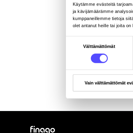
Käytämme evästeitä tarjoama
ja kävijämäärämme analysoim
Yritys
*
kumppaneillemme tietoja siitä
olet antanut heille tai joita o
Katuosoite
Suostumuksen
Välttämättömät
valinta
Vain välttämättömät ev