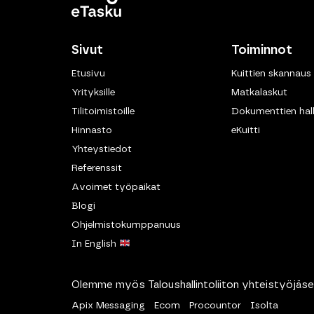
Sivut
Toiminnot
Etusivu
Kuittien skannaus
Yrityksille
Matkalaskut
Tilitoimistoille
Dokumenttien hall
Hinnasto
eKuitti
Yhteystiedot
Referenssit
Avoimet työpaikat
Blogi
Ohjelmistokumppanuus
In English
Olemme myös Taloushallintoliiton yhteistyöjäse
Apix Messaging
Ecom
Procountor
Isolta