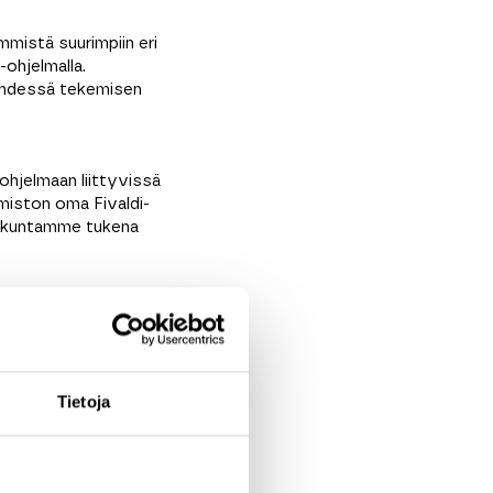
mmistä suurimpiin eri
-ohjelmalla.
 yhdessä tekemisen
ohjelmaan liittyvissä
miston oma Fivaldi-
lökuntamme tukena
Tietoja