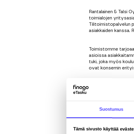
Rantalainen & Talsi O
toimialojen yritysasia
Tilitoimistopalvelun
asiakkaiden kanssa. R
Toimistomme tarjoaa 
asioissa asiakkaitam
tuki, joka myös kou
ovat konsernin erityi
Rekisteröidy eTas
Etunimi
*
Suostumus
Puhelinnumero
Tämä sivusto käyttää eväste