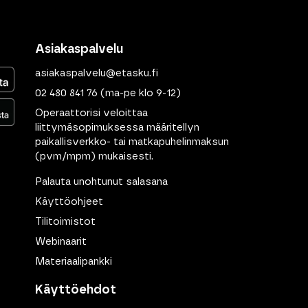
Asiakaspalvelu
asiakaspalvelu@etasku.fi
02 480 841 76
(ma-pe klo 9-12)
Operaattorisi veloittaa
liittymäsopimuksessa määritellyn
paikallisverkko- tai matkapuhelinmaksun
(pvm/mpm) mukaisesti.
Palauta unohtunut salasana
Käyttöohjeet
Tilitoimistot
Webinaarit
Materiaalipankki
Käyttöehdot