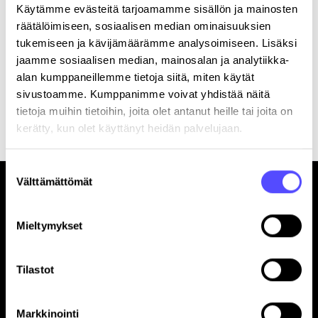
Käytämme evästeitä tarjoamamme sisällön ja mainosten
räätälöimiseen, sosiaalisen median ominaisuuksien
tukemiseen ja kävijämäärämme analysoimiseen. Lisäksi
jaamme sosiaalisen median, mainosalan ja analytiikka-
alan kumppaneillemme tietoja siitä, miten käytät
sivustoamme. Kumppanimme voivat yhdistää näitä
Rekisteröitymällä hyväksyt palvelun
käyttöehdot
.
tietoja muihin tietoihin, joita olet antanut heille tai joita on
kerätty, kun olet käyttänyt heidän palvelujaan.
Suostumuksen
Välttämättömät
valinta
Mieltymykset
Sivut
Tilastot
Etusivu
Yrityksille
Markkinointi