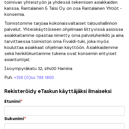
toimivan yhteistyön ja yhdessä tekemisen asiakkaiden
kanssa. Rantalainen & Talsi Oy on osa Rantalainen Yhtiöt -
konsernia.
Toimistomme tarjoaa kokonaisvaltaiset taloushallinnon
palvelut. Yhteiskäyttöiseen ohjelmaan liittyvissä asioissa
asiakkaitamme opastaa nimetty oma palveluhenkilö ja aina
tarvittaessa toimiston oma Fivaldi-tuki, joka myös
kouluttaa asiakkaat ohjelman käyttöön. Asiakkaidemme
sekä henkilökuntamme tukena ovat konsernin erityiset
asiantuntijat.
Isoympyräkatu 32, 49400 Hamina
Puh.
+358 (0)44 788 1800
Rekisteröidy eTaskun käyttäjäksi ilmaiseksi
Etunimi
*
Sukunimi
*