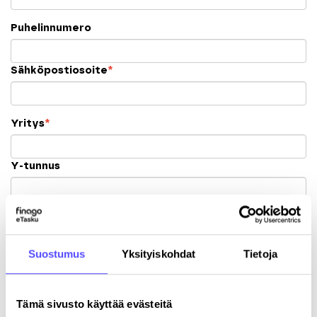
Puhelinnumero
Sähköpostiosoite
*
Yritys
*
Y-tunnus
Katuosoite
Suostumus
Yksityiskohdat
Tietoja
Postinumero
Tämä sivusto käyttää evästeitä
Kaupunki