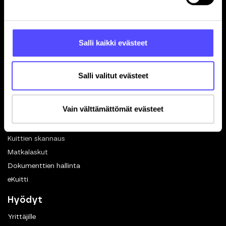
Tilitoimistoille
Hinnasto
Yhteystiedot
Salli kaikki evästeet
Referenssit
Avoimet työpaikat
Blogi
Salli valitut evästeet
Ohjelmistokumppanuus
In English
Vain välttämättömät evästeet
Toiminnot
Kuittien skannaus
Matkalaskut
Dokumenttien hallinta
eKuitti
Hyödyt
Yrittäjille