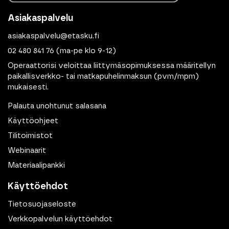
Asiakaspalvelu
asiakaspalvelu@etasku.fi
02 480 841 76
(ma-pe klo 9-12)
Operaattorisi veloittaa liittymäsopimuksessa määritellyn
paikallisverkko- tai matkapuhelinmaksun (pvm/mpm)
mukaisesti.
Palauta unohtunut salasana
Käyttöohjeet
Tilitoimistot
Webinaarit
Materiaalipankki
Käyttöehdot
Tietosuojaseloste
Verkkopalvelun käyttöehdot