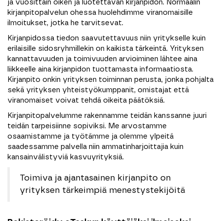
ja vuosittain oiken ja luotettavan kirjanpidon. Normaalin
kirjanpitopalvelun ohessa huolehdimme viranomaisille
ilmoitukset, jotka he tarvitsevat.
Kirjanpidossa tiedon saavutettavuus niin yritykselle kuin
erilaisille sidosryhmillekin on kaikista tärkeintä. Yrityksen
kannattavuuden ja toimivuuden arvioiminen lähtee aina
liikkeelle aina kirjanpidon tuottamasta informaatiosta.
Kirjanpito onkin yrityksen toiminnan perusta, jonka pohjalta
sekä yrityksen yhteistyökumppanit, omistajat että
viranomaiset voivat tehdä oikeita päätöksiä.
Kirjanpitopalvelumme rakennamme teidän kanssanne juuri
teidän tarpeisiinne sopiviksi. Me arvostamme
osaamistamme ja työtämme ja olemme ylpeitä
saadessamme palvella niin ammatinharjoittajia kuin
kansainvälistyviä kasvuyrityksiä.
Toimiva ja ajantasainen kirjanpito on
yrityksen tärkeimpiä menestystekijöitä