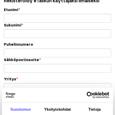
Rekisteröidy eTaskun käyttäjäksi ilmaiseksi
Etunimi
*
Sukunimi
*
Puhelinnumero
Sähköpostiosoite
*
Yritys
*
Y-tunnus
Suostumus
Yksityiskohdat
Tietoja
Katuosoite