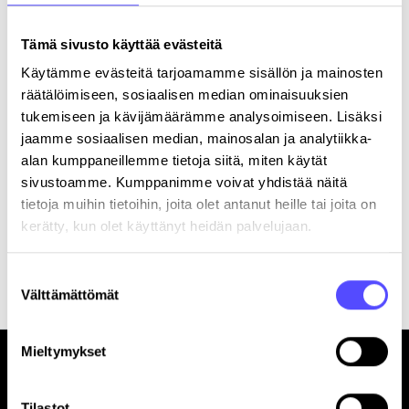
Tämä sivusto käyttää evästeitä
Postinumero
Käytämme evästeitä tarjoamamme sisällön ja mainosten
räätälöimiseen, sosiaalisen median ominaisuuksien
Kaupunki
tukemiseen ja kävijämäärämme analysoimiseen. Lisäksi
jaamme sosiaalisen median, mainosalan ja analytiikka-
alan kumppaneillemme tietoja siitä, miten käytät
sivustoamme. Kumppanimme voivat yhdistää näitä
tietoja muihin tietoihin, joita olet antanut heille tai joita on
kerätty, kun olet käyttänyt heidän palvelujaan.
Rekisteröitymällä hyväksyt palvelun
käyttöehdot
.
Suostumuksen
Välttämättömät
valinta
Mieltymykset
Tilastot