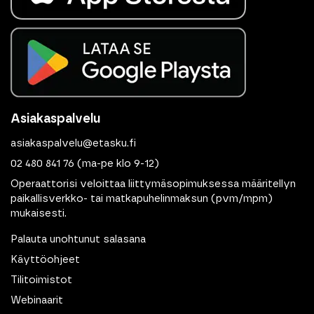
Asiakaspalvelu
asiakaspalvelu@etasku.fi
02 480 841 76
(ma-pe klo 9-12)
Operaattorisi veloittaa liittymäsopimuksessa määritellyn
paikallisverkko- tai matkapuhelinmaksun (pvm/mpm)
mukaisesti.
Palauta unohtunut salasana
Käyttöohjeet
Tilitoimistot
Webinaarit