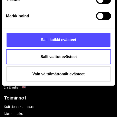
Sivut
Markkinointi
Etusivu
Yrityksille
Tilitoimistoille
Salli kaikki evästeet
Hinnasto
Yhteystiedot
Salli valitut evästeet
Referenssit
Avoimet työpaikat
Vain välttämättömät evästeet
Blogi
Ohjelmistokumppanuus
In English
Toiminnot
Kuittien skannaus
Matkalaskut