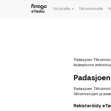
Yrityksille
Tilitoimistoille
H
Padasjoen Tilitoimis
kirjanpitoon erikoist
Padasjoen 
Padasjoen Tilitoimist
tilitoimistojen ja as
Rekisteröidy eTas