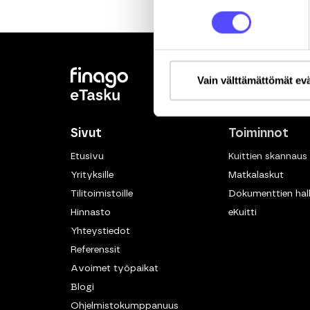
Vain välttämättömät ev
Sivut
Toiminnot
Etusivu
Kuittien skannaus
Yrityksille
Matkalaskut
Tilitoimistoille
Dokumenttien hall
Hinnasto
eKuitti
Yhteystiedot
Referenssit
Avoimet työpaikat
Blogi
Ohjelmistokumppanuus