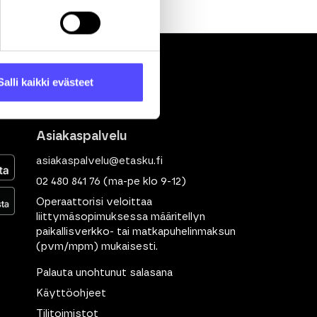
Salli kaikki evästeet
Asiakaspalvelu
asiakaspalvelu@etasku.fi
02 480 841 76
(ma-pe klo 9-12)
Operaattorisi veloittaa
liittymäsopimuksessa määritellyn
paikallisverkko- tai matkapuhelinmaksun
(pvm/mpm) mukaisesti.
Palauta unohtunut salasana
Käyttöohjeet
Tilitoimistot