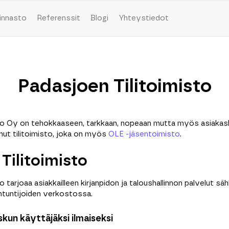
innasto
Referenssit
Blogi
Yhteystiedot
Padasjoen Tilitoimisto
to Oy on tehokkaaseen, tarkkaan, nopeaan mutta myös asiakas
unut tilitoimisto, joka on myös
OLE -jäsentoimisto
.
Tilitoimisto
o tarjoaa asiakkailleen kirjanpidon ja taloushallinnon palvelut s
iantuntijoiden verkostossa.
kun käyttäjäksi ilmaiseksi