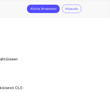
Aloita ilmaiseksi
Kirjaudu
lähtöiseen
ähköisesti OLE-