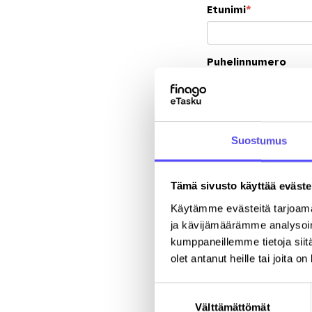
Etunimi
*
Puhelinnumero
Yritys
*
Suostumus
Katuosoite
Tämä sivusto käyttää eväste
Käytämme evästeitä tarjoama
ja kävijämäärämme analysoim
kumppaneillemme tietoja siitä
olet antanut heille tai joita o
Suostumuksen
Välttämättömät
valinta