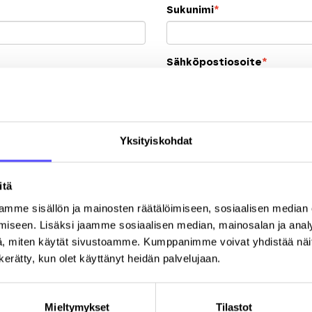
Sukunimi
*
Sähköpostiosoite
*
Y-tunnus
Yksityiskohdat
Postinumero
K
itä
mme sisällön ja mainosten räätälöimiseen, sosiaalisen median
iseen. Lisäksi jaamme sosiaalisen median, mainosalan ja analy
, miten käytät sivustoamme. Kumppanimme voivat yhdistää näitä t
n kerätty, kun olet käyttänyt heidän palvelujaan.
Rekisteröitymällä hyväksyt palvelun
käyttöehdot
.
Mieltymykset
Tilastot