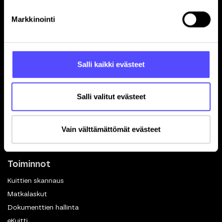
Sivut
Markkinointi
Etusivu
Yrityksille
Tilitoimistoille
Salli kaikki evästeet
Hinnasto
Yhteystiedot
Referenssit
Salli valitut evästeet
Avoimet työpaikat
Blogi
Vain välttämättömät evästeet
Ohjelmistokumppanuus
In English
Toiminnot
Kuittien skannaus
Matkalaskut
Dokumenttien hallinta
eKuitti