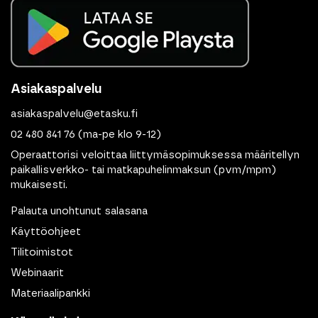
Asiakaspalvelu
asiakaspalvelu@etasku.fi
02 480 841 76
(ma-pe klo 9-12)
Operaattorisi veloittaa liittymäsopimuksessa määritellyn
paikallisverkko- tai matkapuhelinmaksun (pvm/mpm)
mukaisesti.
Palauta unohtunut salasana
Käyttöohjeet
Tilitoimistot
Webinaarit
Materiaalipankki