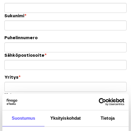
Sukunimi
*
Puhelinnumero
Sähköpostiosoite
*
Yritys
*
Y-tunnus
Katuosoite
Suostumus
Yksityiskohdat
Tietoja