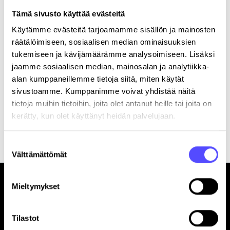
Postinumero
Tämä sivusto käyttää evästeitä
Käytämme evästeitä tarjoamamme sisällön ja mainosten
Kaupunki
räätälöimiseen, sosiaalisen median ominaisuuksien
tukemiseen ja kävijämäärämme analysoimiseen. Lisäksi
jaamme sosiaalisen median, mainosalan ja analytiikka-
alan kumppaneillemme tietoja siitä, miten käytät
sivustoamme. Kumppanimme voivat yhdistää näitä
tietoja muihin tietoihin, joita olet antanut heille tai joita on
kerätty, kun olet käyttänyt heidän palvelujaan.
Rekisteröitymällä hyväksyt palvelun
käyttöehdot
.
Suostumuksen
Välttämättömät
valinta
Mieltymykset
Tilastot