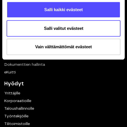
Avoimet työpaikat
Salli kaikki evästeet
Blogi
Ohjelmistokumppanuus
Salli valitut evästeet
In English
Toiminnot
Vain välttämättömät evästeet
Kuittien skannaus
Matkalaskut
Dokumenttien hallinta
eKuitti
Hyödyt
Yrittäjille
Korporaatioille
Taloushallinnolle
Työntekijöille
Tilitoimistoille