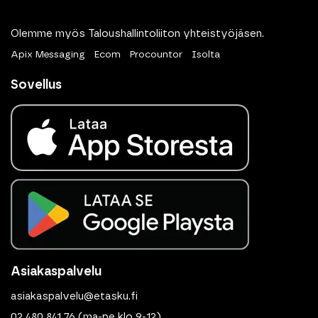
Olemme myös Taloushallintoliiton yhteistyöjäsen.
Apix Messaging
Ecom
Procountor
Isolta
Sovellus
Asiakaspalvelu
asiakaspalvelu@etasku.fi
02 480 841 76
(ma-pe klo 9-12)