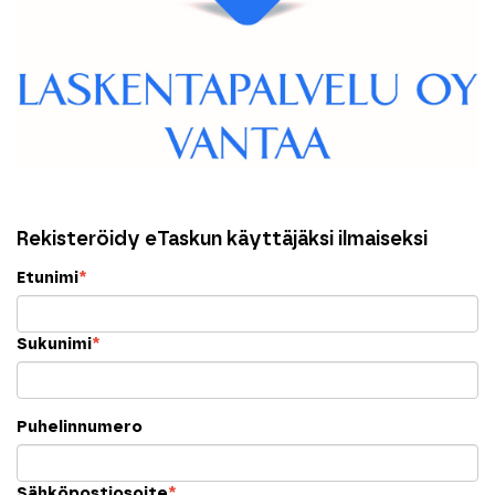
Rekisteröidy eTaskun käyttäjäksi ilmaiseksi
Etunimi
*
Sukunimi
*
Puhelinnumero
Sähköpostiosoite
*