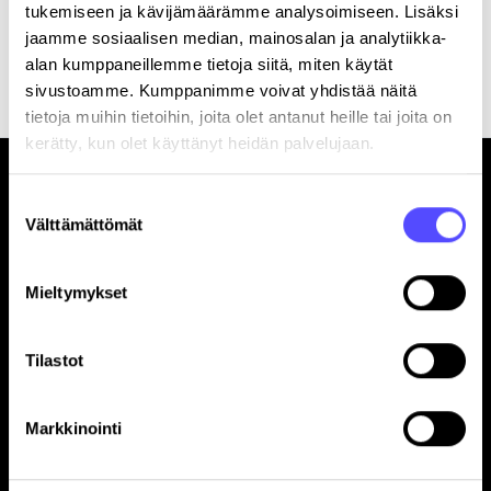
tukemiseen ja kävijämäärämme analysoimiseen. Lisäksi
jaamme sosiaalisen median, mainosalan ja analytiikka-
Rekisteröitymällä hyväksyt palvelun
käyttöehdot
.
alan kumppaneillemme tietoja siitä, miten käytät
sivustoamme. Kumppanimme voivat yhdistää näitä
tietoja muihin tietoihin, joita olet antanut heille tai joita on
kerätty, kun olet käyttänyt heidän palvelujaan.
Suostumuksen
Välttämättömät
valinta
Mieltymykset
Sivut
Etusivu
Tilastot
Yrityksille
Tilitoimistoille
Hinnasto
Markkinointi
Yhteystiedot
Referenssit