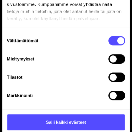
sivustoamme. Kumppanimme voivat yhdistää näitä
tietoja muihin tietoihin, joita olet antanut heille tai joita on
kerätty, kun olet käyttänyt heidän palvelujaan.
Suostumuksen
Sivut
Välttämättömät
valinta
Etusivu
Yrityksille
Mieltymykset
Tilitoimistoille
Hinnasto
Tilastot
Yhteystiedot
Referenssit
Markkinointi
Avoimet työpaikat
Blogi
Ohjelmistokumppanuus
Salli kaikki evästeet
In English