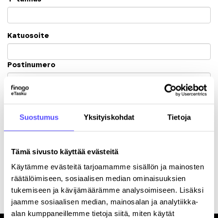
Katuosoite
Postinumero
Kaupunki
Suostumus
Yksityiskohdat
Tietoja
Tämä sivusto käyttää evästeitä
Käytämme evästeitä tarjoamamme sisällön ja mainosten
Rekisteröitymällä hyväksyt palvelun
käyttöehdot
.
räätälöimiseen, sosiaalisen median ominaisuuksien
tukemiseen ja kävijämäärämme analysoimiseen. Lisäksi
jaamme sosiaalisen median, mainosalan ja analytiikka-
alan kumppaneillemme tietoja siitä, miten käytät