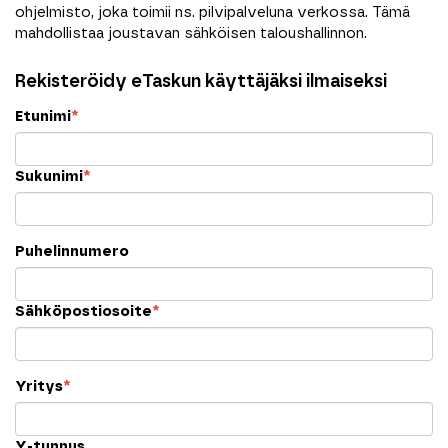
ohjelmisto, joka toimii ns. pilvipalveluna verkossa. Tämä
mahdollistaa joustavan sähköisen taloushallinnon.
Rekisteröidy eTaskun käyttäjäksi ilmaiseksi
Etunimi
*
Sukunimi
*
Puhelinnumero
Sähköpostiosoite
*
Yritys
*
Y-tunnus