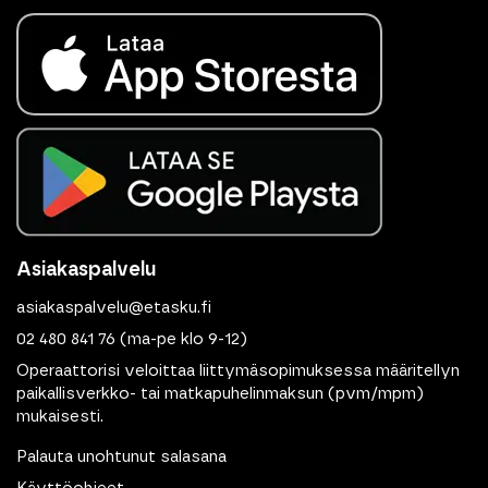
Asiakaspalvelu
asiakaspalvelu@etasku.fi
02 480 841 76
(ma-pe klo 9-12)
Operaattorisi veloittaa liittymäsopimuksessa määritellyn
paikallisverkko- tai matkapuhelinmaksun (pvm/mpm)
mukaisesti.
Palauta unohtunut salasana