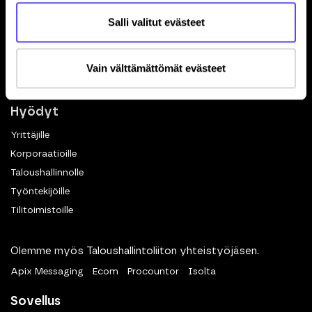
Toiminnot
Salli valitut evästeet
Kuittien skannaus
Matkalaskut
Dokumenttien hallinta
Vain välttämättömät evästeet
eKuitti
Hyödyt
Yrittäjille
Korporaatioille
Taloushallinnolle
Työntekijöille
Tilitoimistoille
Olemme myös Taloushallintoliiton yhteistyöjäsen.
Apix Messaging
Ecom
Procountor
Isolta
Sovellus