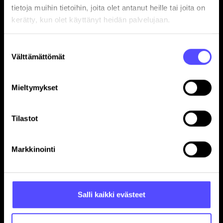
tietoja muihin tietoihin, joita olet antanut heille tai joita on
kerätty, kun olet käyttänyt heidän palvelujaan.
Sivut
Suostumuksen
Välttämättömät
valinta
Etusivu
Yrityksille
Mieltymykset
Tilitoimistoille
Hinnasto
Yhteystiedot
Tilastot
Referenssit
Avoimet työpaikat
Markkinointi
Blogi
Ohjelmistokumppanuus
In English
Salli kaikki evästeet
Toiminnot
Kuittien skannaus