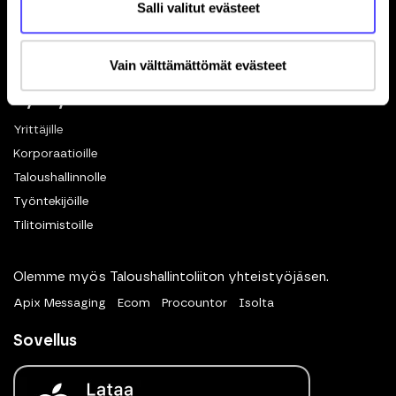
Salli valitut evästeet
Matkalaskut
Dokumenttien hallinta
Vain välttämättömät evästeet
eKuitti
Hyödyt
Yrittäjille
Korporaatioille
Taloushallinnolle
Työntekijöille
Tilitoimistoille
Olemme myös Taloushallintoliiton yhteistyöjäsen.
Apix Messaging
Ecom
Procountor
Isolta
Sovellus