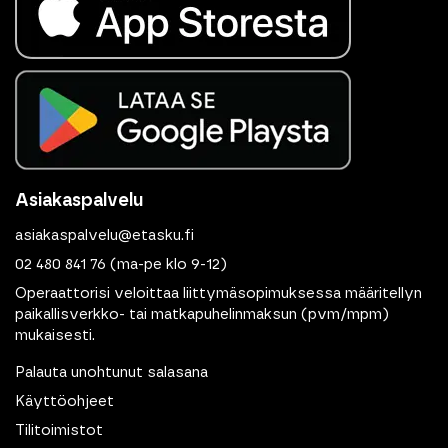
Asiakaspalvelu
asiakaspalvelu@etasku.fi
02 480 841 76
(ma-pe klo 9-12)
Operaattorisi veloittaa liittymäsopimuksessa määritellyn
paikallisverkko- tai matkapuhelinmaksun (pvm/mpm)
mukaisesti.
Palauta unohtunut salasana
Käyttöohjeet
Tilitoimistot