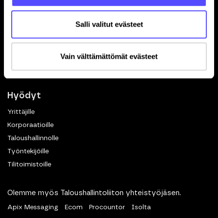
In English
Toiminnot
Salli valitut evästeet
Kuittien skannaus
Matkalaskut
Vain välttämättömät evästeet
Dokumenttien hallinta
eKuitti
Hyödyt
Yrittäjille
Korporaatioille
Taloushallinnolle
Työntekijöille
Tilitoimistoille
Olemme myös Taloushallintoliiton yhteistyöjäsen.
Apix Messaging
Ecom
Procountor
Isolta