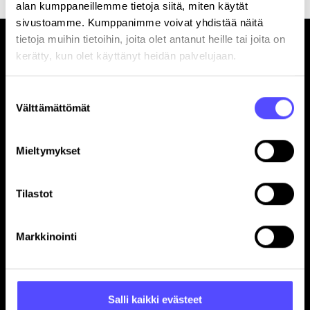
alan kumppaneillemme tietoja siitä, miten käytät
sivustoamme. Kumppanimme voivat yhdistää näitä
tietoja muihin tietoihin, joita olet antanut heille tai joita on
kerätty, kun olet käyttänyt heidän palvelujaan.
Suostumuksen
Välttämättömät
valinta
Sivut
Etusivu
Mieltymykset
Yrityksille
Tilitoimistoille
Tilastot
Hinnasto
Yhteystiedot
Markkinointi
Referenssit
Avoimet työpaikat
Blogi
Ohjelmistokumppanuus
Salli kaikki evästeet