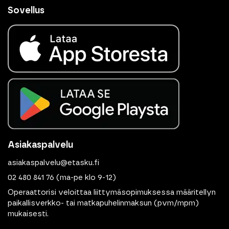
Sovellus
Asiakaspalvelu
asiakaspalvelu@etasku.fi
02 480 841 76
(ma-pe klo 9-12)
Operaattorisi veloittaa liittymäsopimuksessa määritellyn
paikallisverkko- tai matkapuhelinmaksun (pvm/mpm)
mukaisesti.