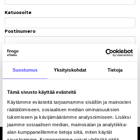
Katuosoite
Postinumero
Kaupunki
Suostumus
Yksityiskohdat
Tietoja
Tämä sivusto käyttää evästeitä
Rekisteröitymällä hyväksyt palvelun
käyttöehdot
.
Käytämme evästeitä tarjoamamme sisällön ja mainosten
räätälöimiseen, sosiaalisen median ominaisuuksien
tukemiseen ja kävijämäärämme analysoimiseen. Lisäksi
jaamme sosiaalisen median, mainosalan ja analytiikka-
alan kumppaneillemme tietoja siitä, miten käytät
sivustoamme. Kumppanimme voivat yhdistää näitä