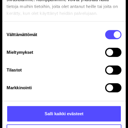
tietoja muihin tietoihin, joita olet antanut heille tai joita on
kerätty, kun olet käyttänyt heidän palvelujaan.
Suostumuksen
Sivut
Välttämättömät
valinta
Etusivu
Yrityksille
Mieltymykset
Tilitoimistoille
Hinnasto
Tilastot
Yhteystiedot
Referenssit
Avoimet työpaikat
Markkinointi
Blogi
Ohjelmistokumppanuus
In English
Salli kaikki evästeet
Toiminnot