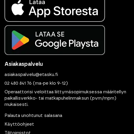
Asiakaspalvelu
asiakaspalvelu@etasku.fi
02 480 841 76
(ma-pe klo 9-12)
Operaattorisi veloittaa liittymäsopimuksessa määritellyn
paikallisverkko- tai matkapuhelinmaksun (pvm/mpm)
mukaisesti.
Palauta unohtunut salasana
Käyttöohjeet
Tilitoimistot