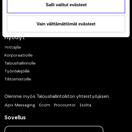
Kuittien skannaus
Salli valitut evästeet
Matkalaskut
Dokumenttien hallinta
Vain välttämättömät evästeet
eKuitti
Hyödyt
Yrittäjille
Korporaatioille
Taloushallinnolle
Työntekijöille
Tilitoimistoille
Olemme myös Taloushallintoliiton yhteistyöjäsen.
Apix Messaging
Ecom
Procountor
Isolta
Sovellus