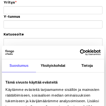
Yritys
*
Y-tunnus
Katuosoite
Postinumero
Kaupunki
Suostumus
Yksityiskohdat
Tietoja
Tämä sivusto käyttää evästeitä
Käytämme evästeitä tarjoamamme sisällön ja mainosten
räätälöimiseen, sosiaalisen median ominaisuuksien
Rekisteröitymällä hyväksyt palvelun
käyttöehdot
.
tukemiseen ja kävijämäärämme analysoimiseen. Lisäksi