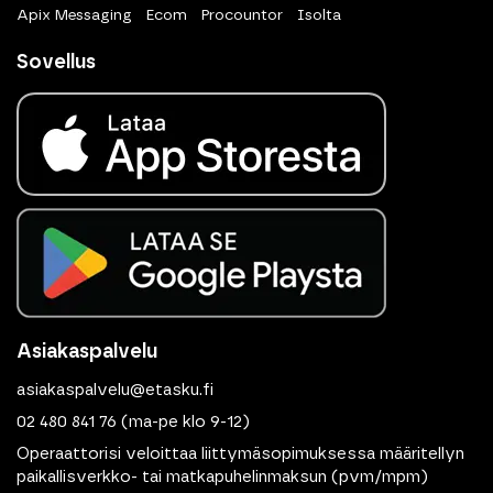
Apix Messaging
Ecom
Procountor
Isolta
Sovellus
Asiakaspalvelu
asiakaspalvelu@etasku.fi
02 480 841 76
(ma-pe klo 9-12)
Operaattorisi veloittaa liittymäsopimuksessa määritellyn
paikallisverkko- tai matkapuhelinmaksun (pvm/mpm)