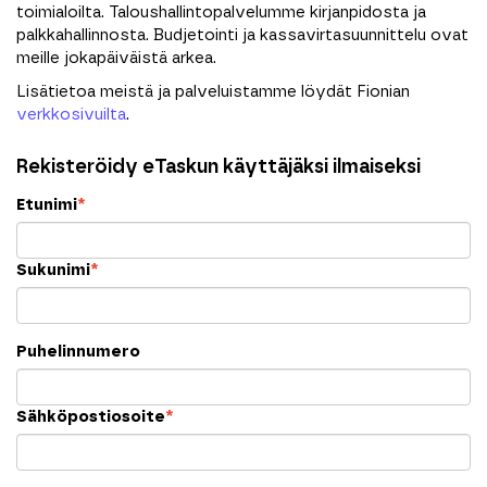
toimialoilta. Taloushallintopalvelumme kirjanpidosta ja
palkkahallinnosta. Budjetointi ja kassavirtasuunnittelu ovat
meille jokapäiväistä arkea.
Lisätietoa meistä ja palveluistamme löydät Fionian
verkkosivuilta
.
Rekisteröidy eTaskun käyttäjäksi ilmaiseksi
Etunimi
*
Sukunimi
*
Puhelinnumero
Sähköpostiosoite
*