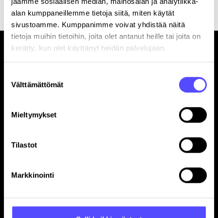
jaamme sosiaalisen median, mainosalan ja analytiikka-
alan kumppaneillemme tietoja siitä, miten käytät
sivustoamme. Kumppanimme voivat yhdistää näitä
tietoja muihin tietoihin, joita olet antanut heille tai joita on
kerätty, kun olet käyttänyt heidän palvelujaan.
Suostumuksen
Välttämättömät
valinta
Sivut
Mieltymykset
Etusivu
Yrityksille
Tilastot
Tilitoimistoille
Hinnasto
Yhteystiedot
Markkinointi
Referenssit
Avoimet työpaikat
Blogi