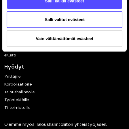
Salli kaikki evästeet
Ohjelmistokumppanuus
In English
Salli valitut evästeet
Toiminnot
Kuittien skannaus
Vain välttämättömät evästeet
Matkalaskut
Dokumenttien hallinta
eKuitti
Hyödyt
Yrittäjille
Korporaatioille
Taloushallinnolle
Työntekijöille
Tilitoimistoille
Olemme myös Taloushallintoliiton yhteistyöjäsen.