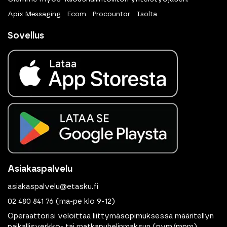
Apix Messaging
Ecom
Procountor
Isolta
Sovellus
Asiakaspalvelu
asiakaspalvelu@etasku.fi
02 480 841 76
(ma-pe klo 9-12)
Operaattorisi veloittaa liittymäsopimuksessa määritellyn
paikallisverkko- tai matkapuhelinmaksun (pvm/mpm)