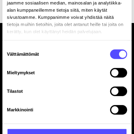
jaamme sosiaalisen median, mainosalan ja analytiikka-
alan kumppaneillemme tietoja siitä, miten käytät
sivustoamme. Kumppanimme voivat yhdistää näitä
tietoja muihin tietoihin, joita olet antanut heille tai joita on
kerätty, kun olet käyttänyt heidän palvelujaan.
Suostumuksen
Välttämättömät
valinta
Sivut
Mieltymykset
Etusivu
Yrityksille
Tilastot
Tilitoimistoille
Hinnasto
Yhteystiedot
Markkinointi
Referenssit
Avoimet työpaikat
Blogi