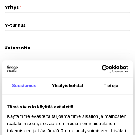
Yritys
*
Y-tunnus
Katuosoite
Postinumero
Kaupunki
Suostumus
Yksityiskohdat
Tietoja
Tämä sivusto käyttää evästeitä
Käytämme evästeitä tarjoamamme sisällön ja mainosten
räätälöimiseen, sosiaalisen median ominaisuuksien
tukemiseen ja kävijämäärämme analysoimiseen. Lisäksi
Rekisteröitymällä hyväksyt palvelun
käyttöehdot
.