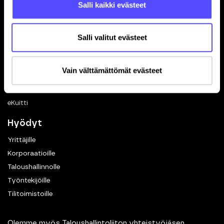
Salli kaikki evästeet
Ohjelmistokumppanuus
In English
Salli valitut evästeet
Toiminnot
Kuittien skannaus
Vain välttämättömät evästeet
Matkalaskut
Dokumenttien hallinta
eKuitti
Hyödyt
Yrittäjille
Korporaatioille
Taloushallinnolle
Työntekijöille
Tilitoimistoille
Olemme myös Taloushallintoliiton yhteistyöjäsen.