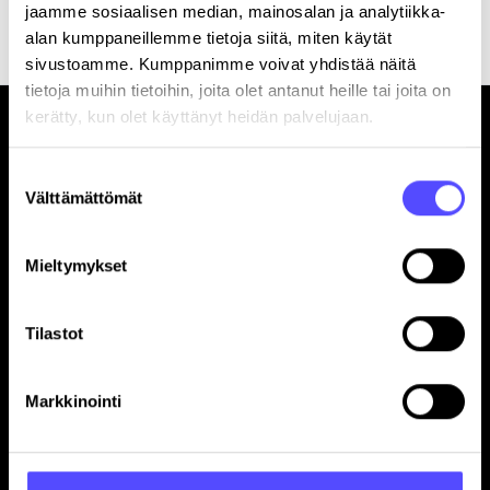
jaamme sosiaalisen median, mainosalan ja analytiikka-
alan kumppaneillemme tietoja siitä, miten käytät
sivustoamme. Kumppanimme voivat yhdistää näitä
tietoja muihin tietoihin, joita olet antanut heille tai joita on
kerätty, kun olet käyttänyt heidän palvelujaan.
Suostumuksen
Välttämättömät
valinta
Sivut
Mieltymykset
Etusivu
Yrityksille
Tilastot
Tilitoimistoille
Hinnasto
Yhteystiedot
Markkinointi
Referenssit
Avoimet työpaikat
Blogi