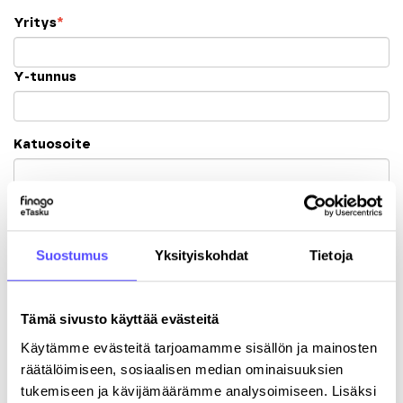
Yritys
*
Y-tunnus
Katuosoite
Postinumero
Kaupunki
Suostumus
Yksityiskohdat
Tietoja
Tämä sivusto käyttää evästeitä
Käytämme evästeitä tarjoamamme sisällön ja mainosten
räätälöimiseen, sosiaalisen median ominaisuuksien
tukemiseen ja kävijämäärämme analysoimiseen. Lisäksi
Rekisteröitymällä hyväksyt palvelun
käyttöehdot
.