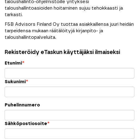
taloushallinto-ohjelmistoille yrityksesi
taloushallintoasioiden hoitaminen sujuu tehokkaasti ja
tarkasti.
F&B Advisors Finland Oy tuottaa asiakkaillensa juuri heidän
tarpeidensa mukaan räätälöityjä kirjanpito- ja
taloushallintopalveluita.
Rekisteröidy eTaskun käyttäjäksi ilmaiseksi
Etunimi
*
Sukunimi
*
Puhelinnumero
Sähköpostiosoite
*