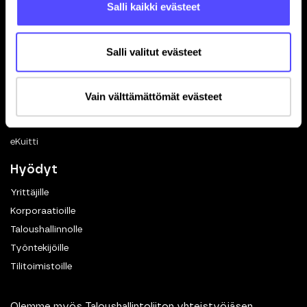
Salli kaikki evästeet
Ohjelmistokumppanuus
In English
Salli valitut evästeet
Toiminnot
Kuittien skannaus
Vain välttämättömät evästeet
Matkalaskut
Dokumenttien hallinta
eKuitti
Hyödyt
Yrittäjille
Korporaatioille
Taloushallinnolle
Työntekijöille
Tilitoimistoille
Olemme myös Taloushallintoliiton yhteistyöjäsen.