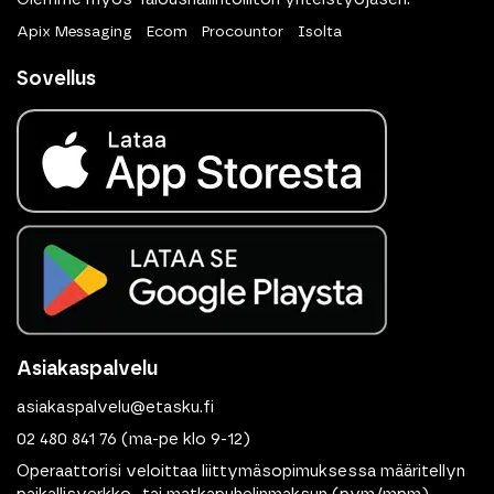
Apix Messaging
Ecom
Procountor
Isolta
Sovellus
Asiakaspalvelu
asiakaspalvelu@etasku.fi
02 480 841 76
(ma-pe klo 9-12)
Operaattorisi veloittaa liittymäsopimuksessa määritellyn