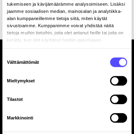
tukemiseen ja kävijämäärämme analysoimiseen. Lisäksi
jaamme sosiaalisen median, mainosalan ja analytiikka-
Rekisteröitymällä hyväksyt palvelun
käyttöehdot
.
alan kumppaneillemme tietoja siitä, miten käytät
sivustoamme. Kumppanimme voivat yhdistää näitä
tietoja muihin tietoihin, joita olet antanut heille tai joita on
kerätty, kun olet käyttänyt heidän palvelujaan.
Suostumuksen
Välttämättömät
valinta
Mieltymykset
Sivut
Etusivu
Tilastot
Yrityksille
Tilitoimistoille
Hinnasto
Markkinointi
Yhteystiedot
Referenssit