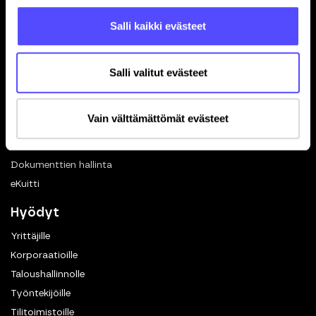
Avoimet työpaikat
Salli kaikki evästeet
Blogi
Ohjelmistokumppanuus
Salli valitut evästeet
In English
Toiminnot
Vain välttämättömät evästeet
Kuittien skannaus
Matkalaskut
Dokumenttien hallinta
eKuitti
Hyödyt
Yrittäjille
Korporaatioille
Taloushallinnolle
Työntekijöille
Tilitoimistoille