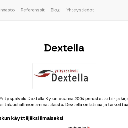
innasto
Referenssit
Blogi
Yhteystiedot
Dextella
ityspalvelu Dextella Ky on vuonna 2004 perustettu tili- ja kirj
isi taloushallinnon ammattilaista. Dextella on latinaa ja tarkoitta
kun käyttäjäksi ilmaiseksi