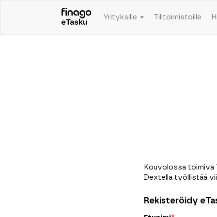
Yrityksille
Tilitoimistoille
H
Kouvolossa toimiva Yr
Dextella työllistää vi
Rekisteröidy eTas