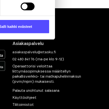
Salli kaikki evästeet
Asiakaspalvelu
asiakaspalvelu@etasku.fi
02 480 841 76
(ma-pe klo 9-12)
Operaattorisi veloittaa
liittymäsopimuksessa määritellyn
paikallisverkko- tai matkapuhelinmaksun
(pvm/mpm) mukaisesti.
Palauta unohtunut salasana
Käyttöohjeet
Tilitoimistot