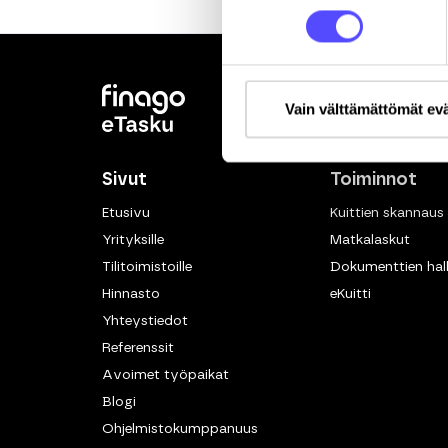
Vain välttämättömät ev
Sivut
Toiminnot
Etusivu
Kuittien skannaus
Yrityksille
Matkalaskut
Tilitoimistoille
Dokumenttien hall
Hinnasto
eKuitti
Yhteystiedot
Referenssit
Avoimet työpaikat
Blogi
Ohjelmistokumppanuus