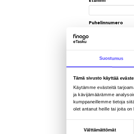
Etunimi
*
Puhelinnumero
Yritys
*
Suostumus
Katuosoite
Tämä sivusto käyttää eväste
Käytämme evästeitä tarjoama
ja kävijämäärämme analysoim
kumppaneillemme tietoja siitä
olet antanut heille tai joita o
Suostumuksen
Välttämättömät
valinta