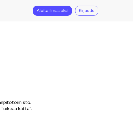
Aloita ilmaiseksi
Kirjaudu
anpitotoimisto.
a ”oikeaa kättä”.