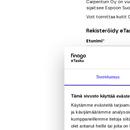
Carpentum Oy on vuon
sijaitsee Espoon Suo
Voit toimittaa kuitit
Rekisteröidy eTas
Etunimi
*
Puhelinnumero
Suostumus
Yritys
*
Tämä sivusto käyttää eväste
Käytämme evästeitä tarjoama
Katuosoite
ja kävijämäärämme analysoim
kumppaneillemme tietoja siitä
olet antanut heille tai joita o