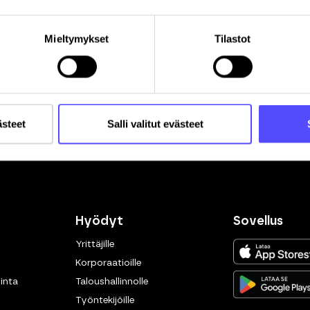
Mieltymykset
Tilastot
Rekisteröitymällä hyväksyt palvelun
käyttöehdot
.
ästeet
Salli valitut evästeet
Hyödyt
Sovellus
Yrittäjille
Korporaatioille
inta
Taloushallinnolle
Työntekijöille