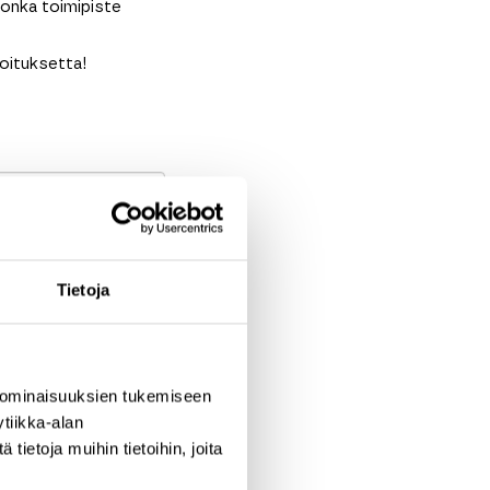
jonka toimipiste
loituksetta!
Tietoja
 ominaisuuksien tukemiseen
aupunki
tiikka-alan
ietoja muihin tietoihin, joita