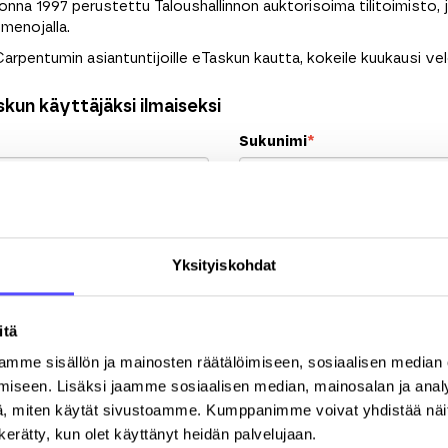
na 1997 perustettu Taloushallinnon auktorisoima tilitoimisto, 
menojalla.
 Carpentumin asiantuntijoille eTaskun kautta, kokeile kuukausi ve
kun käyttäjäksi ilmaiseksi
Sukunimi
*
Sähköpostiosoite
*
Yksityiskohdat
Y-tunnus
itä
mme sisällön ja mainosten räätälöimiseen, sosiaalisen median
Postinumero
K
iseen. Lisäksi jaamme sosiaalisen median, mainosalan ja analy
, miten käytät sivustoamme. Kumppanimme voivat yhdistää näitä t
n kerätty, kun olet käyttänyt heidän palvelujaan.