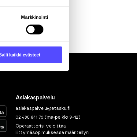
Markkinointi
Salli kaikki evästeet
Asiakaspalvelu
asiakaspalvelu@etasku.fi
02 480 841 76
(ma-pe klo 9-12)
Operaattorisi veloittaa
liittymäsopimuksessa määritellyn