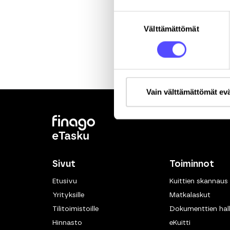
Suostumuksen
Välttämättömät
valinta
Vain välttämättömät ev
Sivut
Toiminnot
Etusivu
Kuittien skannaus
Yrityksille
Matkalaskut
Tilitoimistoille
Dokumenttien hall
Hinnasto
eKuitti