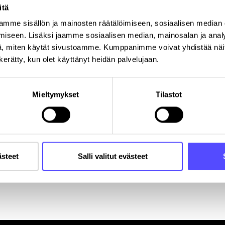
itä
Sähköpostiosoite
*
mme sisällön ja mainosten räätälöimiseen, sosiaalisen median
iseen. Lisäksi jaamme sosiaalisen median, mainosalan ja analy
, miten käytät sivustoamme. Kumppanimme voivat yhdistää näitä t
Y-tunnus
n kerätty, kun olet käyttänyt heidän palvelujaan.
Postinumero
K
Mieltymykset
Tilastot
ästeet
Salli valitut evästeet
Rekisteröitymällä hyväksyt palvelun
käyttöehdot
.