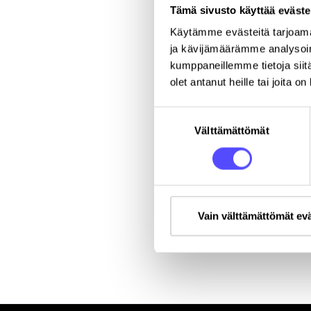
Tämä sivusto käyttää eväste
Puhelinnumero
Käytämme evästeitä tarjoama
ja kävijämäärämme analysoim
kumppaneillemme tietoja siitä
Yritys
*
olet antanut heille tai joita o
Suostumuksen
Katuosoite
Välttämättömät
valinta
Vain välttämättömät ev