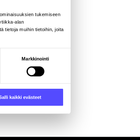
 ominaisuuksien tukemiseen
tiikka-alan
ietoja muihin tietoihin, joita
aupunki
Markkinointi
Salli kaikki evästeet