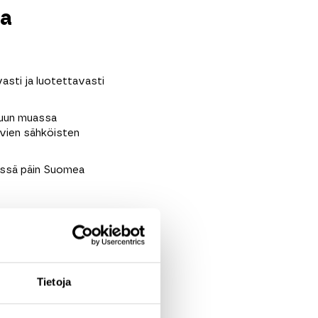
ja
asti ja luotettavasti
 muun muassa
tevien sähköisten
missä päin Suomea
Tietoja