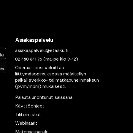
Asiakaspalvelu
asiakaspalvelu@etasku.fi
02 480 841 76
(ma-pe klo 9-12)
Operaattorisi veloittaa
liittymäsopimuksessa määritellyn
paikallisverkko- tai matkapuhelinmaksun
(pvm/mpm) mukaisesti.
Palauta unohtunut salasana
Käyttöohjeet
Tilitoimistot
Webinaarit
Materiaalipankki