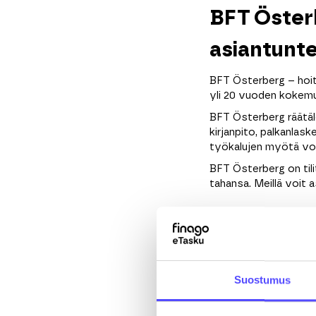
BFT Österb
asiantunte
BFT Österberg – hoita
yli 20 vuoden kokemuks
BFT Österberg räätäl
kirjanpito, palkanlas
työkalujen myötä voit
BFT Österberg on til
tahansa. Meillä voit a
Rekisteröidy eTas
Suostumus
Etunimi
*