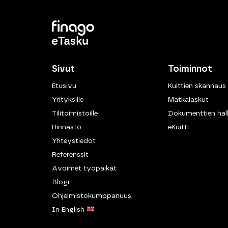
Sivut
Toiminnot
Etusivu
Kuittien skannaus
Yrityksille
Matkalaskut
Tilitoimistoille
Dokumenttien hall
Hinnasto
eKuitti
Yhteystiedot
Referenssit
Avoimet työpaikat
Blogi
Ohjelmistokumppanuus
In English