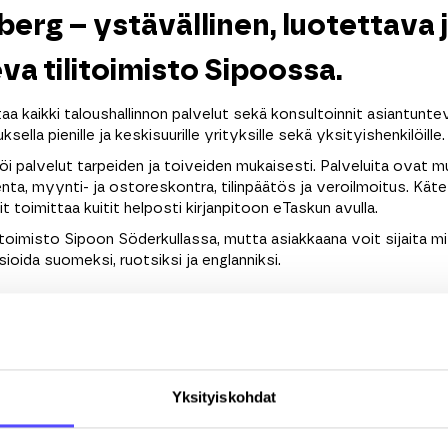
erg – ystävällinen, luotettava 
va tilitoimisto Sipoossa.
a kaikki taloushallinnon palvelut sekä konsultoinnit asiantuntev
ella pienille ja keskisuurille yrityksille sekä yksityishenkilöille.
öi palvelut tarpeiden ja toiveiden mukaisesti. Palveluita ovat
kenta, myynti- ja ostoreskontra, tilinpäätös ja veroilmoitus. Kä
 toimittaa kuitit helposti kirjanpitoon eTaskun avulla.
itoimisto Sipoon Söderkullassa, mutta asiakkaana voit sijaita 
sioida suomeksi, ruotsiksi ja englanniksi.
kun käyttäjäksi ilmaiseksi
Yksityiskohdat
Sukunimi
*