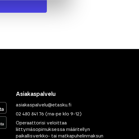
Asiakaspalvelu
asiakaspalvelu@etasku.fi
02 480 841 76
(ma-pe klo 9-12)
Operaattorisi veloittaa
liittymäsopimuksessa määritellyn
paikallisverkko- tai matkapuhelinmaksun