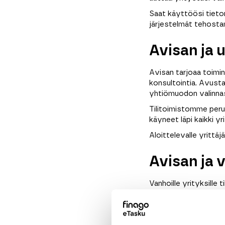
Saat käyttöösi tieto
järjestelmät tehosta
Avisan ja 
Avisan tarjoaa toimin
konsultointia. Avust
yhtiömuodon valinna
Tilitoimistomme peru
käyneet läpi kaikki y
Aloittelevalle yrittä
Avisan ja 
Vanhoille yrityksille 
toimintatapoja. Tarjo
on helppoa.
Avisan tarjoaa piene