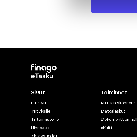
Sivut
Toiminnot
Etusivu
Kuittien skannaus
Yrityksille
Matkalaskut
Tilitoimistoille
Dokumenttien hall
Hinnasto
eKuitti
Yhteystiedot