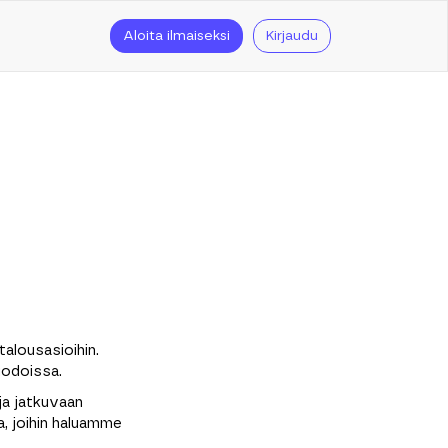
Aloita ilmaiseksi
Kirjaudu
talousasioihin.
uodoissa.
ja jatkuvaan
, joihin haluamme