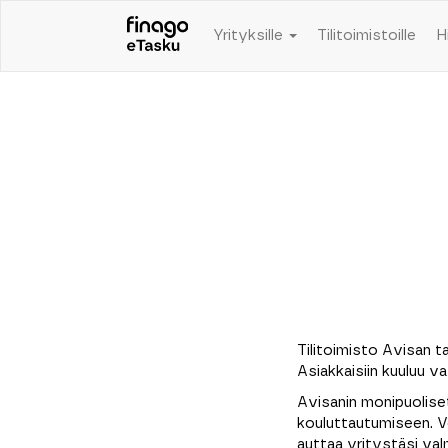
Yrityksille
Tilitoimistoille
H
Tilitoimisto Avisan t
Asiakkaisiin kuuluu v
Avisanin monipuolise
kouluttautumiseen. V
auttaa yritystäsi va