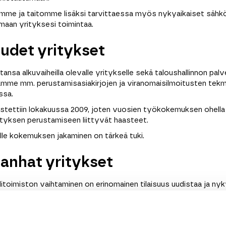
mme ja taitomme lisäksi tarvittaessa myös nykyaikaiset sähköi
maan yrityksesi toimintaa.
uudet yritykset
tansa alkuvaiheilla olevalle yritykselle sekä taloushallinnon pal
amme mm. perustamisasiakirjojen ja viranomaisilmoitusten tek
ssa.
stettiin lokakuussa 2009, joten vuosien työkokemuksen ohella
rityksen perustamiseen liittyvät haasteet.
jälle kokemuksen jakaminen on tärkeä tuki.
vanhat yritykset
tilitoimiston vaihtaminen on erinomainen tilaisuus uudistaa ja ny
amme myös entistä parempaa palvelua. Tilikaudenkin aikana tili
n, mutta ammattitaitoisen toimiston edut ja saat henkilökohtai