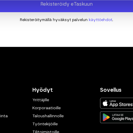
Rekisteröitymällä hyväksyt palvelun
käyttöehdot
.
Hyödyt
Sovellus
Yrittäjille
Korporaatioille
inta
Taloushallinnolle
Työntekijöille
Tilitoimistoille