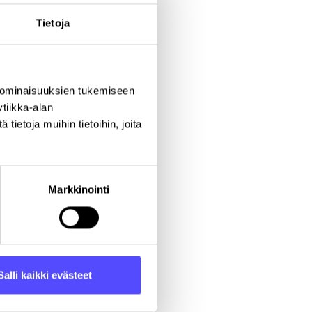
Tietoja
 ominaisuuksien tukemiseen
tiikka-alan
ietoja muihin tietoihin, joita
Markkinointi
aupunki
Salli kaikki evästeet