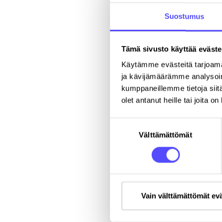
palvelua.
Suostumus
Rekisteröidy eTas
Tämä sivusto käyttää eväste
Etunimi
*
Käytämme evästeitä tarjoama
ja kävijämäärämme analysoim
kumppaneillemme tietoja siitä
Puhelinnumero
olet antanut heille tai joita o
Suostumuksen
Välttämättömät
valinta
Yritys
*
Katuosoite
Vain välttämättömät ev