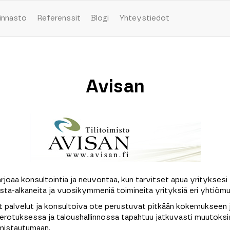
innasto
Referenssit
Blogi
Yhteystiedot
Avisan
arjoaa konsultointia ja neuvontaa, kun tarvitset apua yrityksesi 
asta-alkaneita ja vuosikymmeniä toimineita yrityksiä eri yhtiöm
t palvelut ja konsultoiva ote perustuvat pitkään kokemukseen 
erotuksessa ja taloushallinnossa tapahtuu jatkuvasti muutoksia
lmistautumaan.