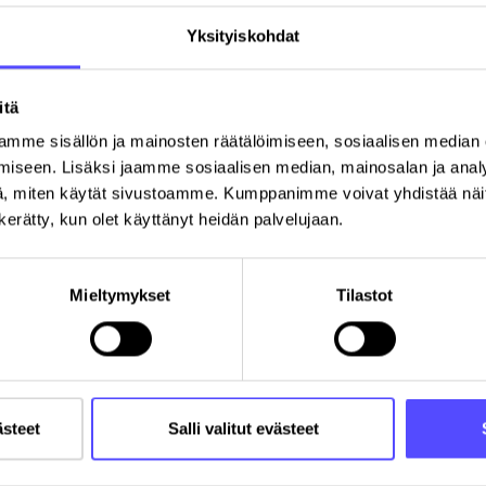
Yksityiskohdat
kun käyttäjäksi ilmaiseksi
itä
Sukunimi
*
mme sisällön ja mainosten räätälöimiseen, sosiaalisen median
iseen. Lisäksi jaamme sosiaalisen median, mainosalan ja analy
, miten käytät sivustoamme. Kumppanimme voivat yhdistää näitä t
Sähköpostiosoite
*
n kerätty, kun olet käyttänyt heidän palvelujaan.
Mieltymykset
Tilastot
Y-tunnus
Postinumero
K
ästeet
Salli valitut evästeet