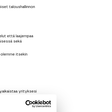
set taloushallinnon
velut että laajempaa
misessä sekä
 olemme itsekin
kyaikaistaa yrityksesi
toimiston vaihtaminen
sta sekä joustavaa