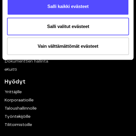
Salli kaikki evästeet
Blogi
Ohjelmistokumppanuus
In English
Salli valitut evästeet
Toiminnot
Kuittien skannaus
Vain välttämättömät evästeet
Matkalaskut
Dokumenttien hallinta
eKuitti
Hyödyt
Yrittäjille
Korporaatioille
Taloushallinnolle
Työntekijöille
Tilitoimistoille