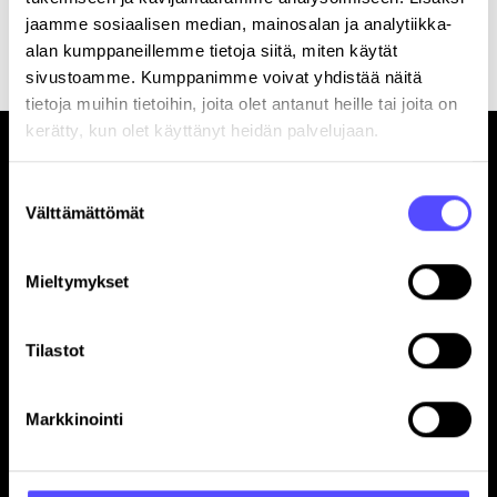
Rekisteröitymällä hyväksyt palvelun
käyttöehdot
.
jaamme sosiaalisen median, mainosalan ja analytiikka-
alan kumppaneillemme tietoja siitä, miten käytät
sivustoamme. Kumppanimme voivat yhdistää näitä
tietoja muihin tietoihin, joita olet antanut heille tai joita on
kerätty, kun olet käyttänyt heidän palvelujaan.
Suostumuksen
Välttämättömät
valinta
Sivut
Mieltymykset
Etusivu
Yrityksille
Tilastot
Tilitoimistoille
Hinnasto
Markkinointi
Yhteystiedot
Referenssit
Avoimet työpaikat