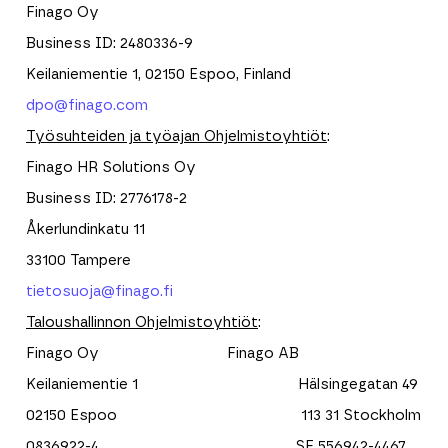
Finago Oy
Business ID: 2480336-9
Keilaniementie 1, 02150 Espoo, Finland
dpo@finago.com
Työsuhteiden ja työajan Ohjelmistoyhtiöt
:
Finago HR Solutions Oy
Business ID: 2776178-2
Åkerlundinkatu 11
33100 Tampere
tietosuoja@finago.fi
Taloushallinnon Ohjelmistoyhtiöt
:
Finago Oy Finago AB
Keilaniementie 1 Hälsingegatan 49
02150 Espoo 113 31 Stockholm
0836922-4 SE 556942-4467