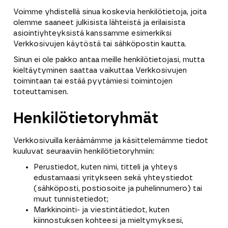
Voimme yhdistellä sinua koskevia henkilötietoja, joita
olemme saaneet julkisista lähteistä ja erilaisista
asiointiyhteyksistä kanssamme esimerkiksi
Verkkosivujen käytöstä tai sähköpostin kautta.
Sinun ei ole pakko antaa meille henkilötietojasi, mutta
kieltäytyminen saattaa vaikuttaa Verkkosivujen
toimintaan tai estää pyytämiesi toimintojen
toteuttamisen.
Henkilötietoryhmät
Verkkosivuilla keräämämme ja käsittelemämme tiedot
kuuluvat seuraaviin henkilötietoryhmiin:
Perustiedot, kuten nimi, titteli ja yhteys
edustamaasi yritykseen sekä yhteystiedot
(sähköposti, postiosoite ja puhelinnumero) tai
muut tunnistetiedot;
Markkinointi- ja viestintätiedot, kuten
kiinnostuksen kohteesi ja mieltymyksesi,