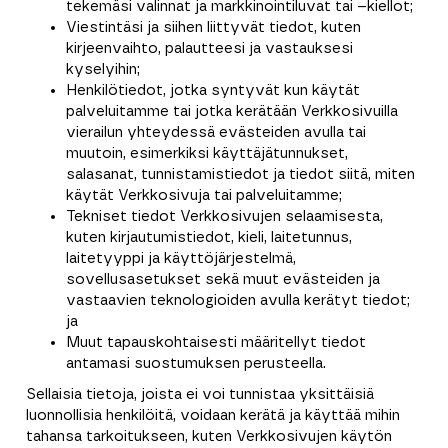
tekemäsi valinnat ja markkinointiluvat tai –kiellot;
Viestintäsi ja siihen liittyvät tiedot, kuten
kirjeenvaihto, palautteesi ja vastauksesi
kyselyihin;
Henkilötiedot, jotka syntyvät kun käytät
palveluitamme tai jotka kerätään Verkkosivuilla
vierailun yhteydessä evästeiden avulla tai
muutoin, esimerkiksi käyttäjätunnukset,
salasanat, tunnistamistiedot ja tiedot siitä, miten
käytät Verkkosivuja tai palveluitamme;
Tekniset tiedot Verkkosivujen selaamisesta,
kuten kirjautumistiedot, kieli, laitetunnus,
laitetyyppi ja käyttöjärjestelmä,
sovellusasetukset sekä muut evästeiden ja
vastaavien teknologioiden avulla kerätyt tiedot;
ja
Muut tapauskohtaisesti määritellyt tiedot
antamasi suostumuksen perusteella.
Sellaisia tietoja, joista ei voi tunnistaa yksittäisiä
luonnollisia henkilöitä, voidaan kerätä ja käyttää mihin
tahansa tarkoitukseen, kuten Verkkosivujen käytön