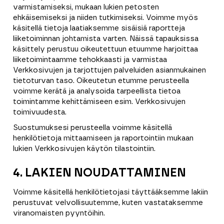
varmistamiseksi, mukaan lukien petosten
ehkäisemiseksi ja niiden tutkimiseksi. Voimme myös
käsitellä tietoja laatiaksemme sisäisiä raportteja
liiketoiminnan johtamista varten. Näissä tapauksissa
käsittely perustuu oikeutettuun etuumme harjoittaa
liiketoimintaamme tehokkaasti ja varmistaa
Verkkosivujen ja tarjottujen palveluiden asianmukainen
tietoturvan taso. Oikeutetun etumme perusteella
voimme kerätä ja analysoida tarpeellista tietoa
toimintamme kehittämiseen esim. Verkkosivujen
toimivuudesta.
Suostumuksesi perusteella voimme käsitellä
henkilötietoja mittaamiseen ja raportointiin mukaan
lukien Verkkosivujen käytön tilastointiin.
4. LAKIEN NOUDATTAMINEN
Voimme käsitellä henkilötietojasi täyttääksemme lakiin
perustuvat velvollisuutemme, kuten vastataksemme
viranomaisten pyyntöihin.