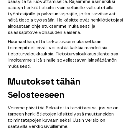
pääsyltä tai luovuttamiselta. Rajaamme esimerkiksi
pääsyn henkilötietoihin vain sellaisille valtuutetuille
työntekijöille ja palveluntarjoajille, jotka tarvitsevat
näitä tietoja työssään. He käsittelevät henkilötietojasi
ainoastaan ohjeistuksemme mukaisesti ja
salassapitovelvollisuuden alaisena.
Huomaathan, että tarkoituksenmukaisetkaan
toimenpiteet eivät voi estää kaikkia mahdollisia
tietoturvaloukkauksia. Tietoturvaloukkaustilanteissa
ilmoitamme siitä sinulle sovellettavan lainsäädännön
mukaisesti.
Muutokset tähän
Selosteeseen
Voimme päivittää Selostetta tarvittaessa, jos se on
tarpeen henkilötietojen käsittelyssä muuttuneiden
toimintatapojen kuvaamiseksi. Uusin versio on
saatavilla verkkosivuillamme.