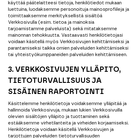
käyttää päätelaitteesi tietoja, henkilötiedot mukaan
luettuina, luodaksemme personoituja mainosprofiileja ja
toimittaaksemme merkityksellistä sisältöä
Verkkosivulla (esim. tietoa ja mainoksia
tarjoamistamme palveluista) sekä mitataksemme
mainonnan tehokkuutta. Vastaavasti henkilötietojasi
voidaan käsitellä myös Verkkosivujen kehittämiseksi ja
parantamiseksi taikka omien palveluiden kehittämiseksi
tai yhteistyökumppaneiden palveluiden kehittämiseen.
3. VERKKOSIVUJEN YLLÄPITO,
TIETOTURVALLISUUS JA
SISÄINEN RAPORTOINTI
Käsittelemme henkilötietoja voidaksemme ylläpitää ja
hallinnoida Verkkosivuja, mukaan lukien Verkkosivuilla
olevien sisältöjen ylläpito ja tuottaminen sekä
estääksemme virhetilanteita ja virheiden korjaamiseksi.
Henkilötietoja voidaan käsitellä Verkkosivujen ja
tarjottujen palveluiden tietoturvallisuuden