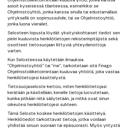
Ohjelmistoliiketoimintaan kuuluva yhtiö, jonka kanssa
asioit kyseisessä tilanteessa, esimerkiksi se
Ohjelmistoyhtiö, jonka kanssa sinulla tai edustamallasi
yrityksellä on sopimussuhde, tai se Ohjelmistoyhtiö,
jonka luona vierailet.
Selosteen lopusta löydät yksityiskohtaiset tiedot sen
piiriin kuuluvista henkilötietojen rekisterinpitäjistä sekä
osoitteet tietosuojaan liittyviä yhteydenottoja
varten.
Kun Selosteessa käytetään ilmauksia
”Ohjelmistoyhtiö” tai ”me”, tarkoitetaan sitä Finago
Ohjelmistoliiketoimintaan kuuluvaa yhtiötä, joka vastaa
henkilötietojesi käsittelystä.
Tietosuojaseloste kertoo, miten henkilötietojasi
kerätään ja käsitellään, kenelle tietoja luovutetaan,
kuinka pitkään niitä säilytetään, ja mitkä ovat sinun
oikeutesi henkilötietojesi suhteen.
Tämä Seloste koskee henkilötietojen käsittelyä.
Henkilötiedot tarkoittavat tietoja, jotka voidaan
yhdistää sinuun suoraan tai epäsuorasti. Myös yritystä