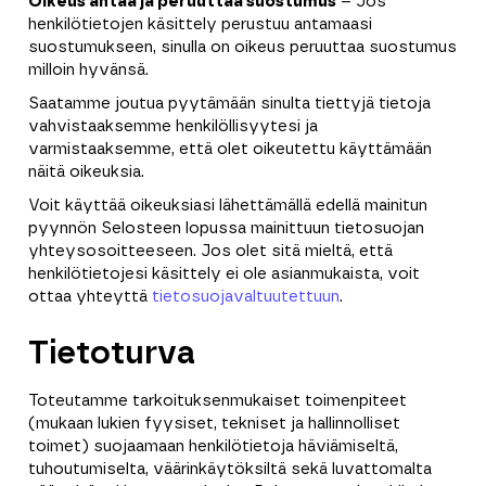
Oikeus antaa ja peruuttaa suostumus
– Jos
henkilötietojen käsittely perustuu antamaasi
suostumukseen, sinulla on oikeus peruuttaa suostumus
milloin hyvänsä.
Saatamme joutua pyytämään sinulta tiettyjä tietoja
vahvistaaksemme henkilöllisyytesi ja
varmistaaksemme, että olet oikeutettu käyttämään
näitä oikeuksia.
Voit käyttää oikeuksiasi lähettämällä edellä mainitun
pyynnön Selosteen lopussa mainittuun tietosuojan
yhteysosoitteeseen. Jos olet sitä mieltä, että
henkilötietojesi käsittely ei ole asianmukaista, voit
ottaa yhteyttä
tietosuojavaltuutettuun
.
Tietoturva
Toteutamme tarkoituksenmukaiset toimenpiteet
(mukaan lukien fyysiset, tekniset ja hallinnolliset
toimet) suojaamaan henkilötietoja häviämiseltä,
tuhoutumiselta, väärinkäytöksiltä sekä luvattomalta