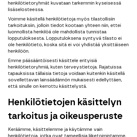
henkilötietoryhmät kuvataan tarkemmin kyseisessä
lisäselosteessa.
Voimme käsitellä henkilötietoja myös tilastollisiin
tarkoituksiin, jolloin tiedot kootaan yhteen niin, ettei
luonnollista henkilöä ole mahdollista tunnistaa
lopputuloksesta. Lopputuloksena syntyvä tilasto ei
ole henkilötieto, koska sitä ei voi yhdistää yksittäiseen
henkilöön.
Emme pääsääntöisesti käsittele erityisiä
henkilötietoryhmiä, kuten terveystietoja. Rajatuissa
tapauksissa tällaisia tietoja voidaan kuitenkin käsitellä
sovellettavan lainsäädännön mukaisesti edellyttäen,
että sinulle on kerrottu käsittelystä.
Henkilötietojen käsittelyn
tarkoitus ja oikeusperuste
Keräämme, käsittelemme ja käytämme vain
henkilötietoja, jotka ovat tarpeellisia liiketoimintamme,