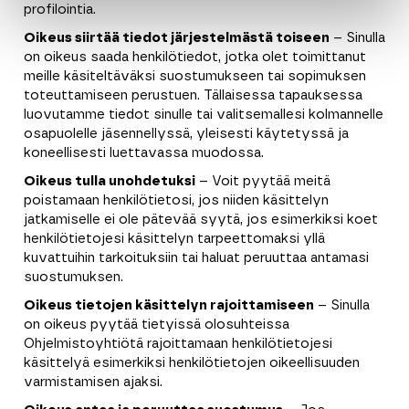
profilointia.
Oikeus siirtää tiedot järjestelmästä toiseen
– Sinulla
on oikeus saada henkilötiedot, jotka olet toimittanut
meille käsiteltäväksi suostumukseen tai sopimuksen
toteuttamiseen perustuen. Tällaisessa tapauksessa
luovutamme tiedot sinulle tai valitsemallesi kolmannelle
osapuolelle jäsennellyssä, yleisesti käytetyssä ja
koneellisesti luettavassa muodossa.
Oikeus tulla unohdetuksi
– Voit pyytää meitä
poistamaan henkilötietosi, jos niiden käsittelyn
jatkamiselle ei ole pätevää syytä, jos esimerkiksi koet
henkilötietojesi käsittelyn tarpeettomaksi yllä
kuvattuihin tarkoituksiin tai haluat peruuttaa antamasi
suostumuksen.
Oikeus tietojen käsittelyn rajoittamiseen
– Sinulla
on oikeus pyytää tietyissä olosuhteissa
Ohjelmistoyhtiötä rajoittamaan henkilötietojesi
käsittelyä esimerkiksi henkilötietojen oikeellisuuden
varmistamisen ajaksi.