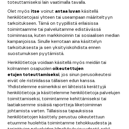
toteuttamiseksi lain vaatimalla tavalla.
Olet myös
itse
voinut
antaa luvan
käsitellä
henkilötietojasi yhteen tai useampaan määriteltyyn
tarkoitukseen. Tämä on tyypillistä erilaisissa
toimintaamme tai palveluitamme edistävässä
toiminnassa, kuten markkinoinnin tai sosiaalisen median
kampanjoissa. Sinulle kerrotaan aina käsittelyn
tarkoituksesta ja sen yksityiskohdista ennen
suostumuksen pyytämistä.
Henkilötietoja voidaan käsitellä myös meidän
tai
kolmannen osapuolen
oikeutettujen
etujen toteuttamiseksi
, jos sinun perusoikeutesi
eivät ole ristiriidassa tällaisen edun kanssa.
Yhdistelemme esimerkiksi eri lähteistä kerättyjä
henkilötietoja ja käsittelemme henkilötietoja palvelujen
toimittamiseksi, toimintamme kehittämiseksi tai
laatiaksemme sisäisiä raportteja liiketoiminnan
johtamista varten. Tällaisissa tapauksissa
henkilötietojen käsittely perustuu oikeutettuun
etuumme huolehtia toimintamme tehokkuudesta ja