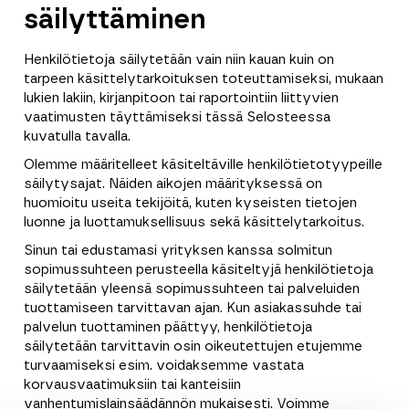
säilyttäminen
Henkilötietoja säilytetään vain niin kauan kuin on
tarpeen käsittelytarkoituksen toteuttamiseksi, mukaan
lukien lakiin, kirjanpitoon tai raportointiin liittyvien
vaatimusten täyttämiseksi tässä Selosteessa
kuvatulla tavalla.
Olemme määritelleet käsiteltäville henkilötietotyypeille
säilytysajat. Näiden aikojen määrityksessä on
huomioitu useita tekijöitä, kuten kyseisten tietojen
luonne ja luottamuksellisuus sekä käsittelytarkoitus.
Sinun tai edustamasi yrityksen kanssa solmitun
sopimussuhteen perusteella käsiteltyjä henkilötietoja
säilytetään yleensä sopimussuhteen tai palveluiden
tuottamiseen tarvittavan ajan. Kun asiakassuhde tai
palvelun tuottaminen päättyy, henkilötietoja
säilytetään tarvittavin osin oikeutettujen etujemme
turvaamiseksi esim. voidaksemme vastata
korvausvaatimuksiin tai kanteisiin
vanhentumislainsäädännön mukaisesti. Voimme