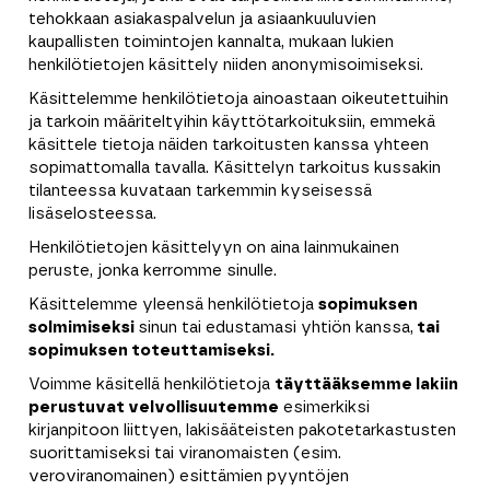
tehokkaan asiakaspalvelun ja asiaankuuluvien
kaupallisten toimintojen kannalta, mukaan lukien
henkilötietojen käsittely niiden anonymisoimiseksi.
Käsittelemme henkilötietoja ainoastaan oikeutettuihin
ja tarkoin määriteltyihin käyttötarkoituksiin, emmekä
käsittele tietoja näiden tarkoitusten kanssa yhteen
sopimattomalla tavalla. Käsittelyn tarkoitus kussakin
tilanteessa kuvataan tarkemmin kyseisessä
lisäselosteessa.
Henkilötietojen käsittelyyn on aina lainmukainen
peruste, jonka kerromme sinulle.
Käsittelemme yleensä henkilötietoja
sopimuksen
solmimiseksi
sinun tai edustamasi yhtiön kanssa,
tai
sopimuksen toteuttamiseksi.
Voimme käsitellä henkilötietoja
täyttääksemme lakiin
perustuvat velvollisuutemme
esimerkiksi
kirjanpitoon liittyen, lakisääteisten pakotetarkastusten
suorittamiseksi tai viranomaisten (esim.
veroviranomainen) esittämien pyyntöjen