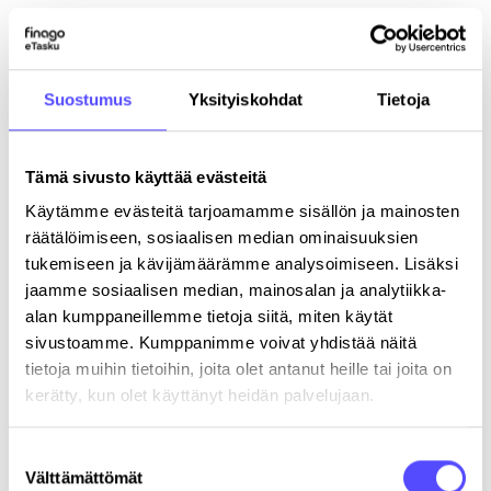
säilyttää tarvittavassa laajuudessa henkilötietoja
myös noudattaaksemme antamaasi
suoramarkkinointikieltoa.
Oikeutetun edun perusteella käsiteltyjä henkilötietoja
Suostumus
Yksityiskohdat
Tietoja
käsitellään niin kauan kuin niiden käsittelylle on
olemassa perusteet. Jos vastustat tällaista käsittelyä,
tietosi poistetaan sen jälkeen, kun pyyntösi oikeutus
Tämä sivusto käyttää evästeitä
on varmistettu. Esimerkki tällaisesta käsittelystä on
Käytämme evästeitä tarjoamamme sisällön ja mainosten
suoramarkkinointi.
räätälöimiseen, sosiaalisen median ominaisuuksien
Jos henkilötietoja käsitellään lakisääteisten
tukemiseen ja kävijämäärämme analysoimiseen. Lisäksi
velvoitteiden toteuttamiseksi, niitä säilytetään lain
jaamme sosiaalisen median, mainosalan ja analytiikka-
vaatimusten mukaisesti. Henkilötietojen
säilytysvelvollisuudesta säädetään esimerkiksi
alan kumppaneillemme tietoja siitä, miten käytät
kirjanpitoa ja rahanpesua koskevassa lainsäädännössä.
sivustoamme. Kumppanimme voivat yhdistää näitä
tietoja muihin tietoihin, joita olet antanut heille tai joita on
Suostumuksen perusteella käsiteltävien henkilötietojen
kerätty, kun olet käyttänyt heidän palvelujaan.
säilytysaika määräytyy käsittelytarkoituksen mukaan.
Sinun oikeutesi
Suostumuksen
Välttämättömät
valinta