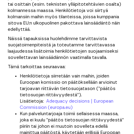
tai osittain (esim. teknisten ylläpitotehtävien osalta)
kolmannessa maassa. Henkilötietoja voi siirtyä
kolmansiin maihin myös tilanteissa, joissa kumppania
sitova EU:n ulkopuolinen pakottava lainsäädäntö näin
edellyttää.
Näissä tapauksissa huolehdimme tarvittavista
suojatoimenpiteistä ja toteutamme tarvittavassa
laajuudessa lisätoimia henkilötietojen suojaamiseksi
sovellettavan lainsäädännön vaatimalla tavalla.
Tämä tarkoittaa seuraavaa:
Henkilötietoja siirretään vain maihin, joiden
Euroopan komissio on päätöksellään arvioinut
tarjoavan riittävän tietosuojatason (”päätös
tietosuojan riittävyydestä”).
Lisätietoja:
Adequacy decisions | European
Commission (europa.eu)
Kun palveluntarjoaja toimii sellaisessa maassa,
joka ei kuulu ”päätös tietosuojan riittävyydestä”
piiriin tai johon ei muutoin sovelleta edellä
mainittua päätöstä, käytetään erillisiä Euroopan