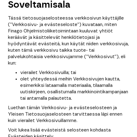
Soveltamisala
Tässä tietosuojaselosteessa verkkosivun käyttäjille
(”Verkkosivu- ja evästeseloste”) kuvataan, miten
Finago Ohjelmistoliiketoimintaan kuuluvat yhtiöt
keräävät ja käsittelevät henkilötietojasi ja
hyödyntävät evästeitä, kun käytät niiden verkkosivuja,
kuten tämä verkkosivu taikka tuote- tai
palvelukohtaisia verkkosivujamme (”Verkkosivut”), eli
kun:
vierailet Verkkosivuilla; tai
olet yhteydessä meihin Verkkosivujen kautta,
esimerkiksi lataamalla materiaalia, tilaamalla
uutiskirjeen, osallistumalla markkinointikampanjaan
tai antamalla palautetta.
Luethan tämän Verkkosivu- ja evästeselosteen ja
Yleisen Tietosuojaselosteen tarvittaessa läpi ennen
kuin vierailet Verkkosivuillamme.
Voit lukea lisää evästeistä selosteen kohdasta
Evästeiden käsittely.