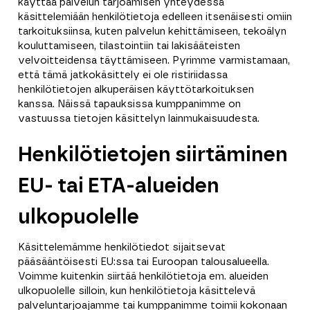
käyttää palvelun tarjoamisen yhteydessä
käsittelemiään henkilötietoja edelleen itsenäisesti omiin
tarkoituksiinsa, kuten palvelun kehittämiseen, tekoälyn
kouluttamiseen, tilastointiin tai lakisääteisten
velvoitteidensa täyttämiseen. Pyrimme varmistamaan,
että tämä jatkokäsittely ei ole ristiriidassa
henkilötietojen alkuperäisen käyttötarkoituksen
kanssa. Näissä tapauksissa kumppanimme on
vastuussa tietojen käsittelyn lainmukaisuudesta.
Henkilötietojen siirtäminen
EU- tai ETA-alueiden
ulkopuolelle
Käsittelemämme henkilötiedot sijaitsevat
pääsääntöisesti EU:ssa tai Euroopan talousalueella.
Voimme kuitenkin siirtää henkilötietoja em. alueiden
ulkopuolelle silloin, kun henkilötietoja käsittelevä
palveluntarjoajamme tai kumppanimme toimii kokonaan