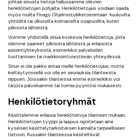
johtaa sinusta tietoja hallussamme olevien
henkilötietojen pohjalta. Henkilötietojasi voidaan saada
myös muilta Finago Ohjelmistoliiketoimintaan kuuluvilta
yhtiöiltä tai ulkoisilta kolmansilta osapuolilta, kuten
julkisista lähteistä.
Voimme yhdistellä sinua koskevia henkilötietoja, joita
olemme saaneet julkisista lähteistä ja erilaisista
asiointiyhteyksistä, esimerkiksi palveluiden
tuottamisen tai markkinointiviestinnän yhteydessä.
Sinun ei ole pakko antaa meille henkilötietojasi, mutta
kieltäytymisellä voi olla eri seurauksia tilanteesta
riippuen. Joissakin tilanteissa emme esimerkiksi voi
tarjota palveluamme tai toimia pyyntösi mukaisesti.
Henkilötietoryhmät
Käsittelemme erilaisia henkilötietoja tilanteen mukaan.
Henkilötietojen tyyppi ja laajuus rajoitetaan aina
kyseisen käsittelytarkoituksen kannalta tarpeelliseen
tietoon. Kussakin tilanteessa käsiteltävät