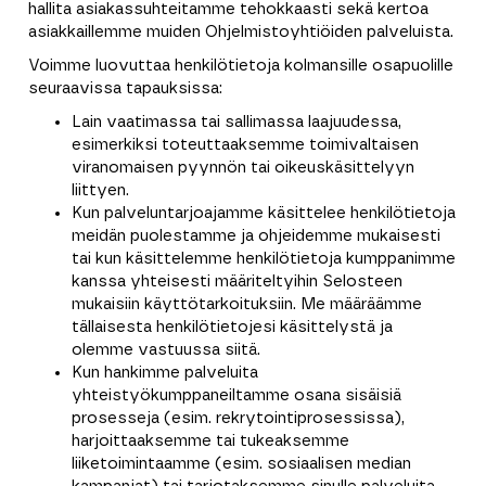
hallita asiakassuhteitamme tehokkaasti sekä kertoa
asiakkaillemme muiden Ohjelmistoyhtiöiden palveluista.
Voimme luovuttaa henkilötietoja kolmansille osapuolille
seuraavissa tapauksissa:
Lain vaatimassa tai sallimassa laajuudessa,
esimerkiksi toteuttaaksemme toimivaltaisen
viranomaisen pyynnön tai oikeuskäsittelyyn
liittyen.
Kun palveluntarjoajamme käsittelee henkilötietoja
meidän puolestamme ja ohjeidemme mukaisesti
tai kun käsittelemme henkilötietoja kumppanimme
kanssa yhteisesti määriteltyihin Selosteen
mukaisiin käyttötarkoituksiin. Me määräämme
tällaisesta henkilötietojesi käsittelystä ja
olemme vastuussa siitä.
Kun hankimme palveluita
yhteistyökumppaneiltamme osana sisäisiä
prosesseja (esim. rekrytointiprosessissa),
harjoittaaksemme tai tukeaksemme
liiketoimintaamme (esim. sosiaalisen median