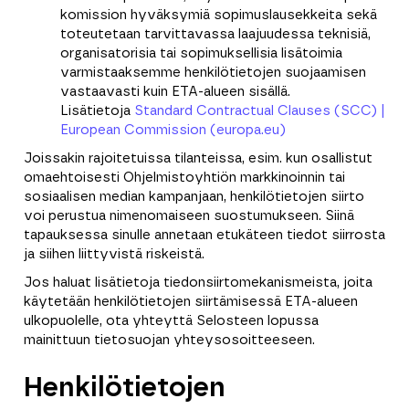
komission hyväksymiä sopimuslausekkeita sekä
toteutetaan tarvittavassa laajuudessa teknisiä,
organisatorisia tai sopimuksellisia lisätoimia
varmistaaksemme henkilötietojen suojaamisen
vastaavasti kuin ETA-alueen sisällä.
Lisätietoja
Standard Contractual Clauses (SCC) |
European Commission (europa.eu)
Joissakin rajoitetuissa tilanteissa, esim. kun osallistut
omaehtoisesti Ohjelmistoyhtiön markkinoinnin tai
sosiaalisen median kampanjaan, henkilötietojen siirto
voi perustua nimenomaiseen suostumukseen. Siinä
tapauksessa sinulle annetaan etukäteen tiedot siirrosta
ja siihen liittyvistä riskeistä.
Jos haluat lisätietoja tiedonsiirtomekanismeista, joita
käytetään henkilötietojen siirtämisessä ETA-alueen
ulkopuolelle, ota yhteyttä Selosteen lopussa
mainittuun tietosuojan yhteysosoitteeseen.
Henkilötietojen