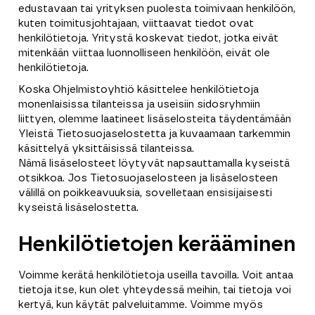
edustavaan tai yrityksen puolesta toimivaan henkilöön,
kuten toimitusjohtajaan, viittaavat tiedot ovat
henkilötietoja. Yritystä koskevat tiedot, jotka eivät
mitenkään viittaa luonnolliseen henkilöön, eivät ole
henkilötietoja.
Koska Ohjelmistoyhtiö käsittelee henkilötietoja
monenlaisissa tilanteissa ja useisiin sidosryhmiin
liittyen, olemme laatineet lisäselosteita täydentämään
Yleistä Tietosuojaselostetta ja kuvaamaan tarkemmin
käsittelyä yksittäisissä tilanteissa.
Nämä lisäselosteet löytyvät napsauttamalla kyseistä
otsikkoa. Jos Tietosuojaselosteen ja lisäselosteen
välillä on poikkeavuuksia, sovelletaan ensisijaisesti
kyseistä lisäselostetta.
Henkilötietojen kerääminen
Voimme kerätä henkilötietoja useilla tavoilla. Voit antaa
tietoja itse, kun olet yhteydessä meihin, tai tietoja voi
kertyä, kun käytät palveluitamme. Voimme myös