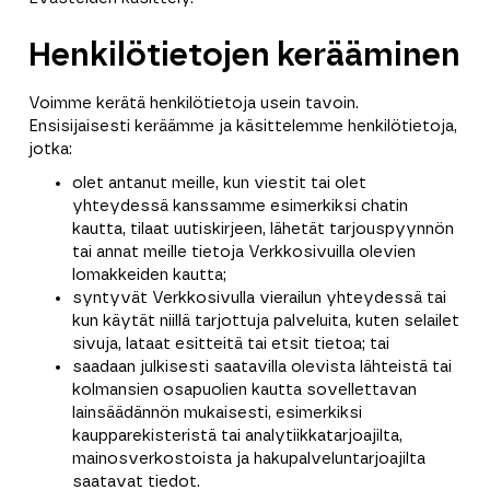
Henkilötietojen kerääminen
Voimme kerätä henkilötietoja usein tavoin.
Ensisijaisesti keräämme ja käsittelemme henkilötietoja,
jotka:
olet antanut meille, kun viestit tai olet
yhteydessä kanssamme esimerkiksi chatin
kautta, tilaat uutiskirjeen, lähetät tarjouspyynnön
tai annat meille tietoja Verkkosivuilla olevien
lomakkeiden kautta;
syntyvät Verkkosivulla vierailun yhteydessä tai
kun käytät niillä tarjottuja palveluita, kuten selailet
sivuja, lataat esitteitä tai etsit tietoa; tai
saadaan julkisesti saatavilla olevista lähteistä tai
kolmansien osapuolien kautta sovellettavan
lainsäädännön mukaisesti, esimerkiksi
kaupparekisteristä tai analytiikkatarjoajilta,
mainosverkostoista ja hakupalveluntarjoajilta
saatavat tiedot.