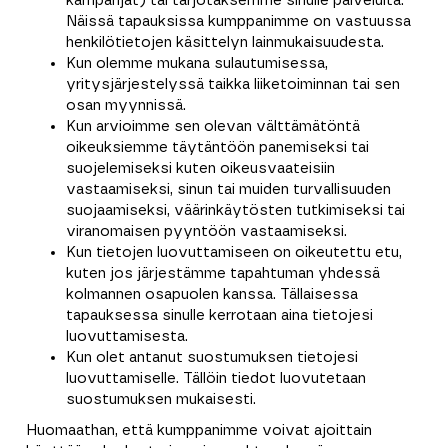
kampanjat) tai tarjotaksemme sinulle palveluita.
Näissä tapauksissa kumppanimme on vastuussa
henkilötietojen käsittelyn lainmukaisuudesta.
Kun olemme mukana sulautumisessa,
yritysjärjestelyssä taikka liiketoiminnan tai sen
osan myynnissä.
Kun arvioimme sen olevan välttämätöntä
oikeuksiemme täytäntöön panemiseksi tai
suojelemiseksi kuten oikeusvaateisiin
vastaamiseksi, sinun tai muiden turvallisuuden
suojaamiseksi, väärinkäytösten tutkimiseksi tai
viranomaisen pyyntöön vastaamiseksi.
Kun tietojen luovuttamiseen on oikeutettu etu,
kuten jos järjestämme tapahtuman yhdessä
kolmannen osapuolen kanssa. Tällaisessa
tapauksessa sinulle kerrotaan aina tietojesi
luovuttamisesta.
Kun olet antanut suostumuksen tietojesi
luovuttamiselle. Tällöin tiedot luovutetaan
suostumuksen mukaisesti.
Huomaathan, että kumppanimme voivat ajoittain