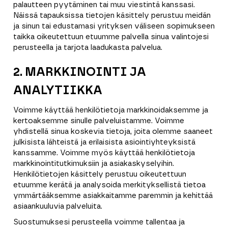
palautteen pyytäminen tai muu viestintä kanssasi.
Näissä tapauksissa tietojen käsittely perustuu meidän
ja sinun tai edustamasi yrityksen väliseen sopimukseen
taikka oikeutettuun etuumme palvella sinua valintojesi
perusteella ja tarjota laadukasta palvelua.
2. MARKKINOINTI JA
ANALYTIIKKA
Voimme käyttää henkilötietoja markkinoidaksemme ja
kertoaksemme sinulle palveluistamme. Voimme
yhdistellä sinua koskevia tietoja, joita olemme saaneet
julkisista lähteistä ja erilaisista asiointiyhteyksistä
kanssamme. Voimme myös käyttää henkilötietoja
markkinointitutkimuksiin ja asiakaskyselyihin.
Henkilötietojen käsittely perustuu oikeutettuun
etuumme kerätä ja analysoida merkityksellistä tietoa
ymmärtääksemme asiakkaitamme paremmin ja kehittää
asiaankuuluvia palveluita.
Suostumuksesi perusteella voimme tallentaa ja