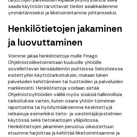
tarjottujen palveluiden kilpailukykyisyydestä sekä
saada käyttöön tarvittavat tiedot asiakkaidemme
ymmärtämiseksi ja liiketoimintamme johtamiseksi.
Henkilötietojen jakaminen
ja luovuttaminen
Voimme jakaa henkilötietoja muille Finago
Ohjelmistoliiketoimintaan kuuluville yhtiöille
sovellettavan lainsäädännön puitteissa Selosteessa
esitettyihin käyttötarkoituksiin, mukaan lukien
palveluiden kehittäminen tai tuotteiden ja palveluiden
markkinointi. Henkilötietoja voidaan siirtää
Ohjelmistoyhtiöiden välillä myös sisäisiä hallinnollisia
tarkoituksia varten, kuten osana yhtiön toiminnan
raportointia tai hyödyntääksemme keskitettyjä
ratkaisuja esimerkiksi tieto- ja viestintäjärjestelmien
käytössä sekä tietokantojen ylläpidossa.
Henkilötietojen jakaminen perustuu oikeutettuun
etuumme harjoittaa ja kehittää liiketoimintaamme ja